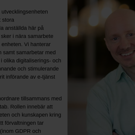
å utvecklingsenheten
t stora
 anställda här på
t sker i nära samarbete
 enheten. Vi hanterar
em samt samarbetar med
olika digitaliserings- och
pännande och stimulerande
it införande av e-tjänst
mordnare tillsammans med
tab. Rollen innebär att
heten och kunskapen kring
t förvaltningen tar
er (inom GDPR och