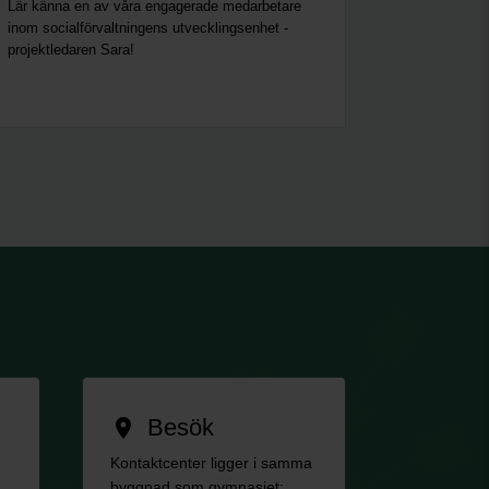
Lär känna en av våra engagerade medarbetare
inom socialförvaltningens utvecklingsenhet -
projektledaren Sara!
Besök
location_on
Kontaktcenter ligger i samma
byggnad som gymnasiet: