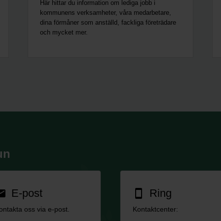
Här hittar du information om lediga jobb i
kommunens verksamheter, våra medarbetare,
dina förmåner som anställd, fackliga företrädare
och mycket mer.
un
E-post
Ring
ail
smartphone
ontakta oss via e-post.
Kontaktcenter: