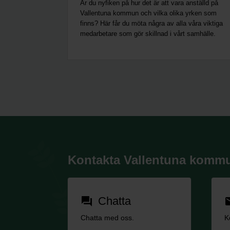
Är du nyfiken på hur det är att vara anställd på
Vallentuna kommun och vilka olika yrken som
finns? Här får du möta några av alla våra viktiga
medarbetare som gör skillnad i vårt samhälle.
Kontakta Vallentuna komm
Chatta
forum
em
Chatta med oss.
K