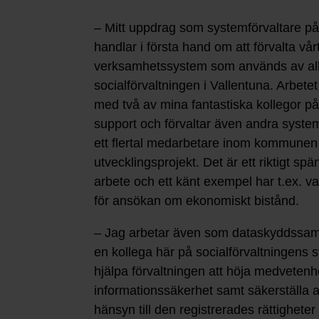
– Mitt uppdrag som systemförvaltare p
handlar i första hand om att förvalta vår
verksamhetssystem som används av alla
socialförvaltningen i Vallentuna. Arbete
med två av mina fantastiska kollegor på
support och förvaltar även andra syst
ett flertal medarbetare inom kommunen i 
utvecklingsprojekt. Det är ett riktigt s
arbete och ett känt exempel har t.ex. var
för ansökan om ekonomiskt bistånd.
– Jag arbetar även som dataskyddssa
en kollega här på socialförvaltningens s
hjälpa förvaltningen att höja medveten
informationssäkerhet samt säkerställa at
hänsyn till den registrerades rättighet