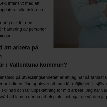
.ex. intensivt med att
ppdaterat alla risk- och
 hög risk för den
för hantering av personer
ningen.
 att arbeta på
h
här i Vallentuna kommun?
nställd på utvecklingsenheten är att jag har så fantastiskt
er hela tiden. Jag upplever att man får möjlighet till sj
r skillnad och får uppskattning för mitt arbete. Jag har v
 svårt att lämna denna arbetsplats just pga. de värden ja