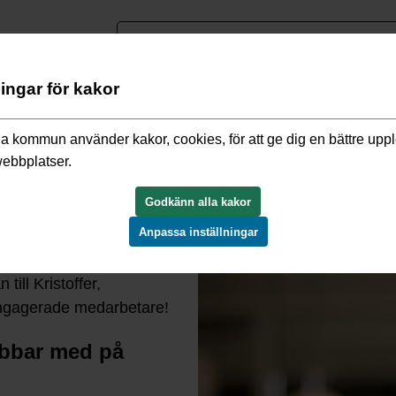
nguage
ningar för kakor
/
Möt våra medarbetare
/
Möt Kristoffer, systemförvaltare på
a kommun använder kakor, cookies, för att ge dig en bättre upp
webbplatser.
valtare på utvecklingsenheten
Godkänn alla kakor
Anpassa inställningar
ngens utvecklingsenhet här
ill Kristoffer,
engagerade medarbetare!
jobbar med på