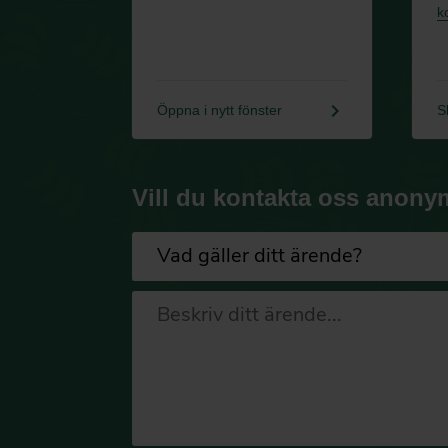
k
keyboard_arrow_right
Öppna i nytt fönster
S
Vill du kontakta oss anony