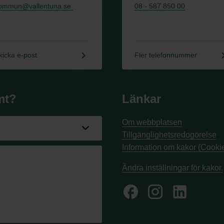
ommun@vallentuna.se
08 - 587 850 00
keyboard_arrow_right
keyboard_a
kicka e-post
Fler telefonnummer
mt?
Länkar
Om webbplatsen
Tillgänglighetsredogörelse
Information om kakor (Cookie
Ändra inställningar för kakor.
facebook