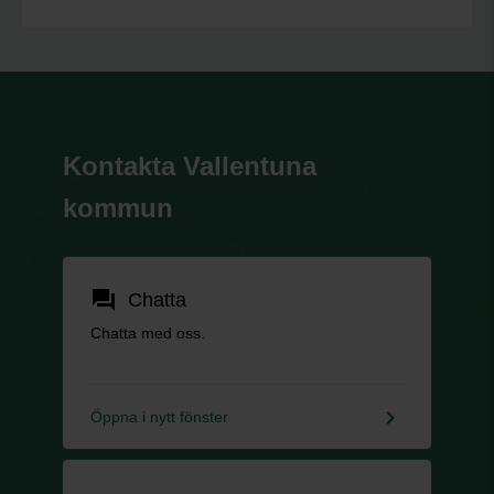
Kontakta Vallentuna
kommun
forum
Chatta
Chatta med oss.
keyboard_arrow_right
Öppna i nytt fönster