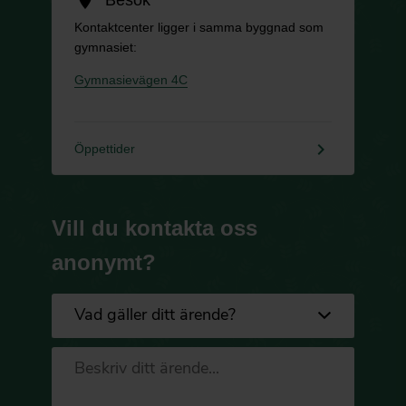
Kontaktcenter ligger i samma byggnad som
gymnasiet:
Gymnasievägen 4C
keyboard_arrow_right
Öppettider
Vill du kontakta oss
anonymt?