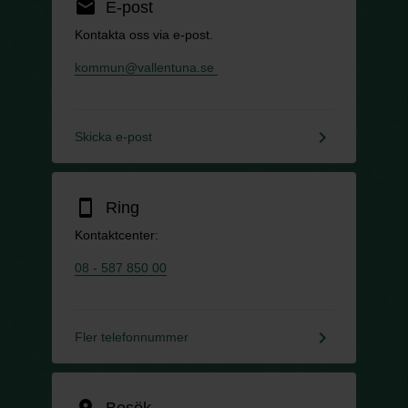
email
E-post
Kontakta oss via e-post.
kommun@vallentuna.se
keyboard_arrow_right
Skicka e-post
smartphone
Ring
Kontaktcenter:
08 - 587 850 00
keyboard_arrow_right
Fler telefonnummer
location_on
Besök