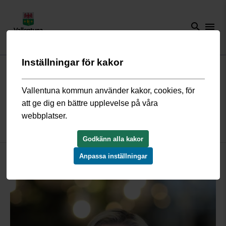
search
menu
Inställningar för kakor
Start
/
Näringsliv och arbete
/
Arbeta hos oss
/
Möt våra medarbetare
/
Möt Malin, digital undersköterska
Vallentuna kommun använder kakor, cookies, för
att ge dig en bättre upplevelse på våra
Möt Malin, vår digitala
webbplatser.
undersköterska
Godkänn alla kakor
Anpassa inställningar