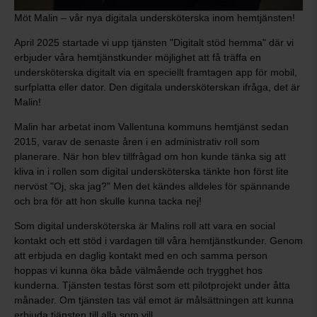
Möt Malin – vår nya digitala undersköterska inom hemtjänsten!
April 2025 startade vi upp tjänsten "Digitalt stöd hemma" där vi
erbjuder våra hemtjänstkunder möjlighet att få träffa en
undersköterska digitalt via en speciellt framtagen app för mobil,
surfplatta eller dator. Den digitala undersköterskan ifråga, det är
Malin!
Malin har arbetat inom Vallentuna kommuns hemtjänst sedan
2015, varav de senaste åren i en administrativ roll som
planerare. När hon blev tillfrågad om hon kunde tänka sig att
kliva in i rollen som digital undersköterska tänkte hon först lite
nervöst "Oj, ska jag?" Men det kändes alldeles för spännande
och bra för att hon skulle kunna tacka nej!
Som digital undersköterska är Malins roll att vara en social
kontakt och ett stöd i vardagen till våra hemtjänstkunder. Genom
att erbjuda en daglig kontakt med en och samma person
hoppas vi kunna öka både välmående och trygghet hos
kunderna. Tjänsten testas först som ett pilotprojekt under åtta
månader. Om tjänsten tas väl emot är målsättningen att kunna
erbjuda tjänsten till alla som vill.