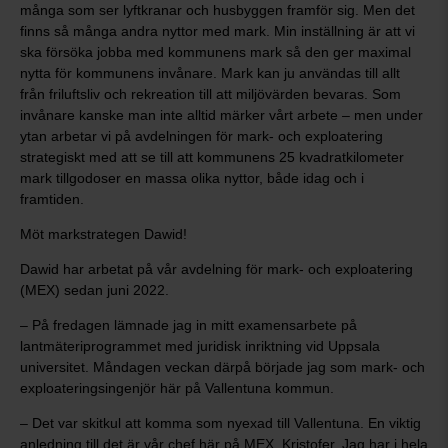
många som ser lyftkranar och husbyggen framför sig. Men det
finns så många andra nyttor med mark. Min inställning är att vi
ska försöka jobba med kommunens mark så den ger maximal
nytta för kommunens invånare. Mark kan ju användas till allt
från friluftsliv och rekreation till att miljövärden bevaras. Som
invånare kanske man inte alltid märker vårt arbete – men under
ytan arbetar vi på avdelningen för mark- och exploatering
strategiskt med att se till att kommunens 25 kvadratkilometer
mark tillgodoser en massa olika nyttor, både idag och i
framtiden.
Möt markstrategen Dawid!
Dawid har arbetat på vår avdelning för mark- och exploatering
(MEX) sedan juni 2022.
– På fredagen lämnade jag in mitt examensarbete på
lantmäteriprogrammet med juridisk inriktning vid Uppsala
universitet. Måndagen veckan därpå började jag som mark- och
exploateringsingenjör här på Vallentuna kommun.
– Det var skitkul att komma som nyexad till Vallentuna. En viktig
anledning till det är vår chef här på MEX, Kristofer. Jag har i hela