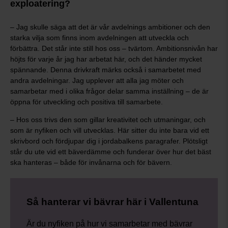
exploatering?
– Jag skulle säga att det är vår avdelnings ambitioner och den
starka vilja som finns inom avdelningen att utveckla och
förbättra. Det står inte still hos oss – tvärtom. Ambitionsnivån har
höjts för varje år jag har arbetat här, och det händer mycket
spännande. Denna drivkraft märks också i samarbetet med
andra avdelningar. Jag upplever att alla jag möter och
samarbetar med i olika frågor delar samma inställning – de är
öppna för utveckling och positiva till samarbete.
– Hos oss trivs den som gillar kreativitet och utmaningar, och
som är nyfiken och vill utvecklas. Här sitter du inte bara vid ett
skrivbord och fördjupar dig i jordabalkens paragrafer. Plötsligt
står du ute vid ett bäverdämme och funderar över hur det bäst
ska hanteras – både för invånarna och för bävern.
Så hanterar vi bävrar här i Vallentuna
Är du nyfiken på hur vi samarbetar med bävrar