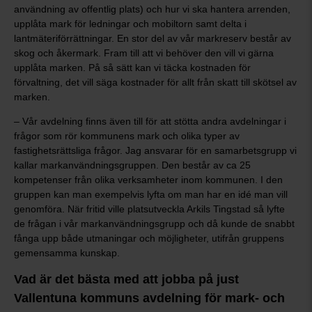
användning av offentlig plats) och hur vi ska hantera arrenden,
upplåta mark för ledningar och mobiltorn samt delta i
lantmäteriförrättningar. En stor del av vår markreserv består av
skog och åkermark. Fram till att vi behöver den vill vi gärna
upplåta marken. På så sätt kan vi täcka kostnaden för
förvaltning, det vill säga kostnader för allt från skatt till skötsel av
marken.
– Vår avdelning finns även till för att stötta andra avdelningar i
frågor som rör kommunens mark och olika typer av
fastighetsrättsliga frågor. Jag ansvarar för en samarbetsgrupp vi
kallar markanvändningsgruppen. Den består av ca 25
kompetenser från olika verksamheter inom kommunen. I den
gruppen kan man exempelvis lyfta om man har en idé man vill
genomföra. När fritid ville platsutveckla Arkils Tingstad så lyfte
de frågan i vår markanvändningsgrupp och då kunde de snabbt
fånga upp både utmaningar och möjligheter, utifrån gruppens
gemensamma kunskap.
Vad är det bästa med att jobba på just
Vallentuna kommuns avdelning för mark- och