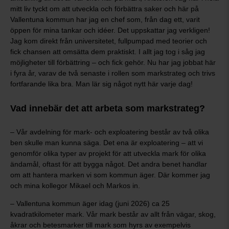
mitt liv tyckt om att utveckla och förbättra saker och här på
Vallentuna kommun har jag en chef som, från dag ett, varit
öppen för mina tankar och idéer. Det uppskattar jag verkligen!
Jag kom direkt från universitetet, fullpumpad med teorier och
fick chansen att omsätta dem praktiskt. I allt jag tog i såg jag
möjligheter till förbättring – och fick gehör. Nu har jag jobbat här
i fyra år, varav de två senaste i rollen som markstrateg och trivs
fortfarande lika bra. Man lär sig något nytt här varje dag!
Vad innebär det att arbeta som markstrateg?
– Vår avdelning för mark- och exploatering består av två olika
ben skulle man kunna säga. Det ena är exploatering – att vi
genomför olika typer av projekt för att utveckla mark för olika
ändamål, oftast för att bygga något. Det andra benet handlar
om att hantera marken vi som kommun äger. Där kommer jag
och mina kollegor Mikael och Markos in.
– Vallentuna kommun äger idag (juni 2026) ca 25
kvadratkilometer mark. Vår mark består av allt från vägar, skog,
åkrar och betesmarker till mark som hyrs av exempelvis