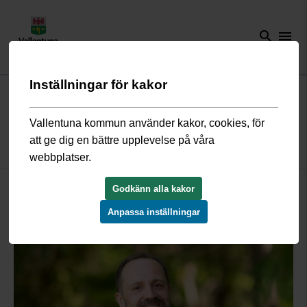
search
menu
Inställningar för kakor
Start
/
Näringsliv och arbete
/
Arbeta hos oss
/
Möt våra medarbetare
/
Möt markstrategen Dawid
Vallentuna kommun använder kakor, cookies, för
att ge dig en bättre upplevelse på våra
Möt markstrategen Dawid
webbplatser.
Godkänn alla kakor
Anpassa inställningar