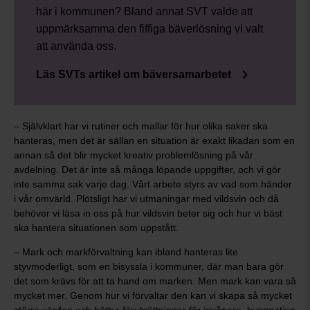
här i kommunen? Bland annat SVT valde att
uppmärksamma den fiffiga bäverlösning vi valt
att använda oss.
keyboard_arrow_right
Läs SVTs artikel om bäversamarbetet
– Självklart har vi rutiner och mallar för hur olika saker ska
hanteras, men det är sällan en situation är exakt likadan som en
annan så det blir mycket kreativ problemlösning på vår
avdelning. Det är inte så många löpande uppgifter, och vi gör
inte samma sak varje dag. Vårt arbete styrs av vad som händer
i vår omvärld. Plötsligt har vi utmaningar med vildsvin och då
behöver vi läsa in oss på hur vildsvin beter sig och hur vi bäst
ska hantera situationen som uppstått.
– Mark och markförvaltning kan ibland hanteras lite
styvmoderligt, som en bisyssla i kommuner, där man bara gör
det som krävs för att ta hand om marken. Men mark kan vara så
mycket mer. Genom hur vi förvaltar den kan vi skapa så mycket