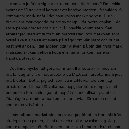
– Man kan ju fråga sig varför kommunen äger mark? Det enkla
svaret är: Vi tror att vi kommer att behöva marken i framtiden. All
kommunal mark ingår i det som kallas markreserven. Hur vi
tänker om markägande tar sitt avstamp i vår översiktsplan – de
stora penseldragen om hur vi vill utveckla kommunen. Sen
arbetar jag med att ta fram en markstrategi och markplan som
också ska hjälpa till att svara på frågor om vår mark och hur vi
bäst nyttjar den. I det arbetet tittar vi även på om det finns mark
vi strategiskt kan behöva köpa eller sälja för kommunens
framtida utveckling.
– Det finns mycket att göra när man vill arbeta aktivt med sin
mark. Idag är vi tre medarbetare på MEX som arbetar inom just
mark-delen. Det är jag och sen två markförvaltare som jag
arbetsleder. Till markförvaltarnas uppgifter hör exempelvis att
undersöka förutsättningar att upplåta mark, alltså hyra ut eller
låta någon arrendera marken, ta fram avtal, förhandla och att
samordna viltvården.
– I min roll som markstrateg ansvarar jag för att ta fram allt från
strategier och planer, till rutiner och mallar av olika slag. Jag
tittar exempelvis på frågor som hur vi ska hantera tillstånd (som