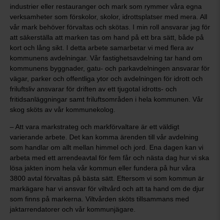
industrier eller restauranger och mark som rymmer våra egna
verksamheter som förskolor, skolor, idrottsplatser med mera. All
vår mark behöver förvaltas och skötas. I min roll ansvarar jag för
att säkerställa att marken tas om hand på ett bra sätt, både på
kort och lång sikt. I detta arbete samarbetar vi med flera av
kommunens avdelningar. Vår fastighetsavdelning tar hand om
kommunens byggnader, gatu- och parkavdelningen ansvarar för
vägar, parker och offentliga ytor och avdelningen för idrott och
friluftsliv ansvarar för driften av ett tjugotal idrotts- och
fritidsanläggningar samt friluftsområden i hela kommunen. Vår
skog sköts av vår kommunekolog.
– Att vara markstrateg och markförvaltare är ett väldigt
varierande arbete. Det kan komma ärenden till vår avdelning
som handlar om allt mellan himmel och jord. Ena dagen kan vi
arbeta med ett arrendeavtal för fem får och nästa dag hur vi ska
lösa jakten inom hela vår kommun eller fundera på hur våra
3800 avtal förvaltas på bästa sätt. Eftersom vi som kommun är
markägare har vi ansvar för viltvård och att ta hand om de djur
som finns på markerna. Viltvården sköts tillsammans med
jaktarrendatorer och vår kommunjägare.