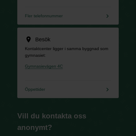
keyboard_arrow_right
Fler telefonnummer
location_on
Besök
Kontaktcenter ligger i samma byggnad som
gymnasiet:
Gymnasievägen 4C
keyboard_arrow_right
Öppettider
Vill du kontakta oss
anonymt?