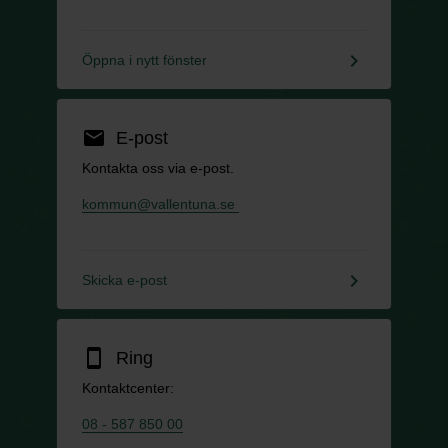
keyboard_arrow_right
Öppna i nytt fönster
email
E-post
Kontakta oss via e-post.
kommun@vallentuna.se
keyboard_arrow_right
Skicka e-post
smartphone
Ring
Kontaktcenter:
08 - 587 850 00