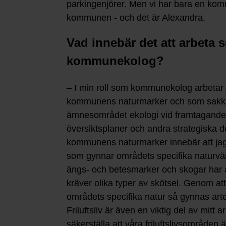
parkingenjörer. Men vi har bara en ko
kommunen - och det är Alexandra.
Vad innebär det att arbeta 
kommunekolog?
– I min roll som kommunekolog arbetar j
kommunens naturmarker och som sakk
ämnesområdet ekologi vid framtagande 
översiktsplaner och andra strategiska d
kommunens naturmarker innebär att jag 
som gynnar områdets specifika naturvär
ängs- och betesmarker och skogar har 
kräver olika typer av skötsel. Genom att
områdets specifika natur så gynnas art
Friluftsliv är även en viktig del av mitt a
säkerställa att våra friluftslivsområden ä