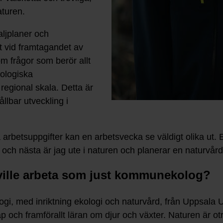
aturen.
taljplaner och
mt vid framtagandet av
m frågor som berör allt
kologiska
regional skala. Detta är
ållbar utveckling i
 arbetsuppgifter kan en arbetsvecka se väldigt olika ut.
 och nästa är jag ute i naturen och planerar en naturvår
u ville arbeta som just kommunekolog?
ogi, med inriktning ekologi och naturvård, från Uppsala U
p och framförallt läran om djur och växter. Naturen är ot