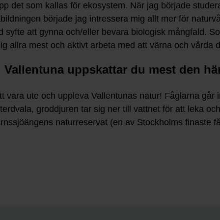
 det som kallas för ekosystem. När jag började studera
bildningen började jag intressera mig allt mer för naturvå
syfte att gynna och/eller bevara biologisk mångfald. S
g allra mest och aktivt arbeta med att värna och vårda de
 i Vallentuna uppskattar du mest den hä
 att vara ute och uppleva Vallentunas natur! Fåglarna gå
terdvala, groddjuren tar sig ner till vattnet för att leka
ssjöängens naturreservat (en av Stockholms finaste fågel