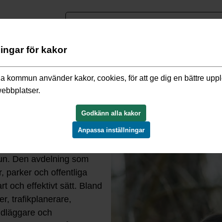
nguage
ningar för kakor
/
Möt våra medarbetare
/
Möt vår kommunekolog Alexandra
a kommun använder kakor, cookies, för att ge dig en bättre upp
webbplatser.
lexandra
Godkänn alla kakor
Anpassa inställningar
del av vår gatu- och
un. Den avdelning som
, parker och offentliga
rt och effektivt sätt. Bland
r, trafikplanerare,
ndläggare och