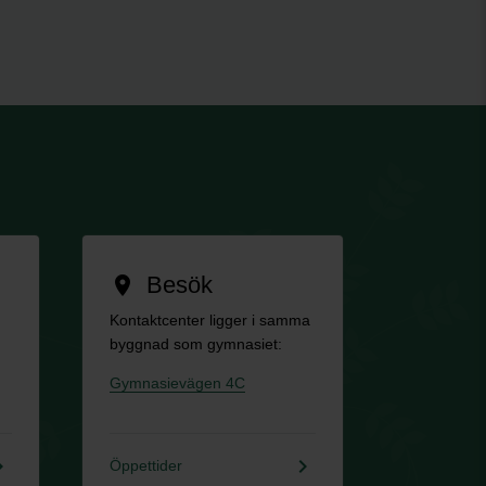
Besök
location_on
Kontaktcenter ligger i samma
byggnad som gymnasiet:
Gymnasievägen 4C
rrow_right
keyboard_arrow_right
Öppettider