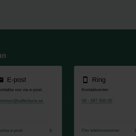
un
E-post
Ring
ail
smartphone
ontakta oss via e-post.
Kontaktcenter:
ommun@vallentuna.se
08 - 587 850 00
keyboard_arrow_right
keyboard_a
kicka e-post
Fler telefonnummer