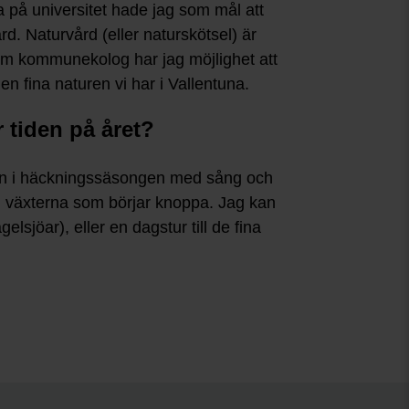
 på universitet hade jag som mål att
rd. Naturvård (eller naturskötsel) är
om kommunekolog har jag möjlighet att
n fina naturen vi har i Vallentuna.
r tiden på året?
r in i häckningssäsongen med sång och
 och växterna som börjar knoppa. Jag kan
sjöar), eller en dagstur till de fina