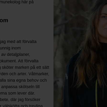
mmunekolog här på
som
ag med att förvalta
unnig inom
av detaljplaner,
okument. Att förvalta
sköter marken på ett sätt
den och arter. Våtmarker,
alla sina egna behov och
 anpassa skötseln till
erna som lever där.
rbete, där jag försöker
r välskötta och trevliga,