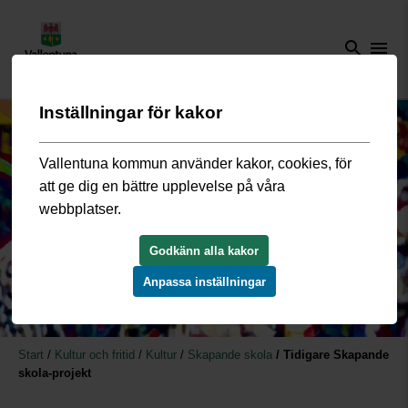
search
menu
Inställningar för kakor
Vallentuna kommun använder kakor, cookies, för
att ge dig en bättre upplevelse på våra
webbplatser.
Godkänn alla kakor
Anpassa inställningar
Start
/
Kultur och fritid
/
Kultur
/
Skapande skola
/
Tidigare Skapande
skola-projekt