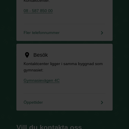
Kontaktcenter:
08 - 587 850 00
keyboard_arrow_right
Fler telefonnummer
location_on
Besök
Kontaktcenter ligger i samma byggnad som
gymnasiet:
Gymnasievägen 4C
keyboard_arrow_right
Öppettider
Vill du kontakta oss