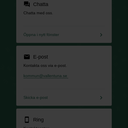
forum
Chatta
Chatta med oss.
keyboard_arrow_right
Öppna i nytt fönster
email
E-post
Kontakta oss via e-post.
kommun@vallentuna.se
keyboard_arrow_right
Skicka e-post
smartphone
Ring