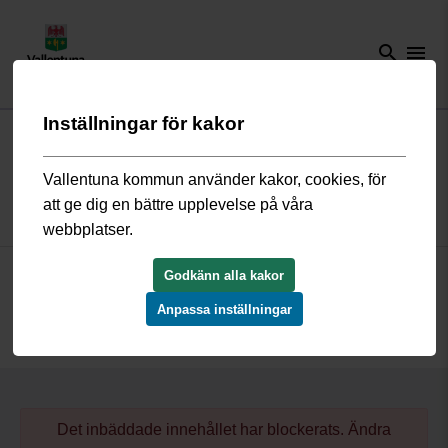
search
menu
Inställningar för kakor
Start
/
Kultur och fritid
/
Kulturskola
/
Kulturskolans julkalender 2021
/
18 december
Vallentuna kommun använder kakor, cookies, för
att ge dig en bättre upplevelse på våra
18 december
webbplatser.
God jul önskar SaxofoNissarna!
Godkänn alla kakor
Anpassa inställningar
Det inbäddade innehållet har blockerats. Ändra