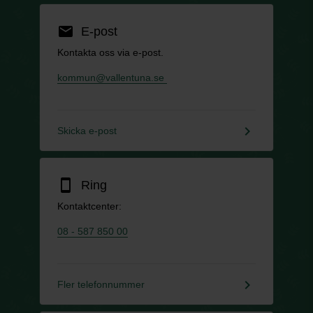
email
E-post
Kontakta oss via e-post.
kommun@vallentuna.se
keyboard_arrow_right
Skicka e-post
smartphone
Ring
Kontaktcenter:
08 - 587 850 00
keyboard_arrow_right
Fler telefonnummer