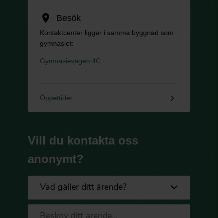
location_on
Besök
Kontaktcenter ligger i samma byggnad som
gymnasiet:
Gymnasievägen 4C
keyboard_arrow_right
Öppettider
Vill du kontakta oss
anonymt?