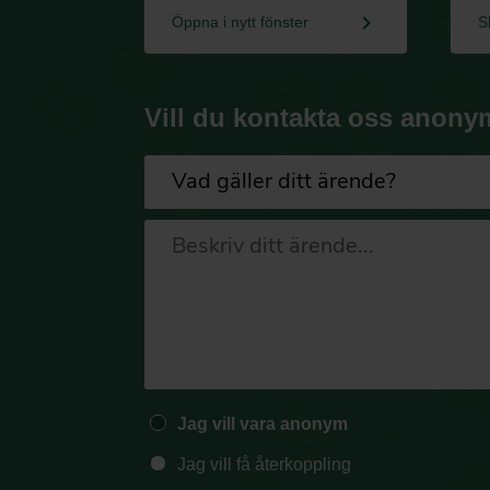
keyboard_arrow_right
Öppna i nytt fönster
S
Vill du kontakta oss anony
Jag vill vara anonym
Jag vill få återkoppling