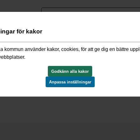
nguage
ningar för kakor
olans julkalender 2021
/
7 december
a kommun använder kakor, cookies, för att ge dig en bättre upp
webbplatser.
Godkänn alla kakor
Anpassa inställningar
na Musikklasser åk. 4 & åk. 7.