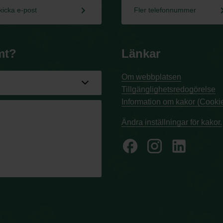
keyboard_arrow_right
keyboard_a
kicka e-post
Fler telefonnummer
mt?
Länkar
Om webbplatsen
Tillgänglighetsredogörelse
Information om kakor (Cookie
Ändra inställningar för kakor.
facebook