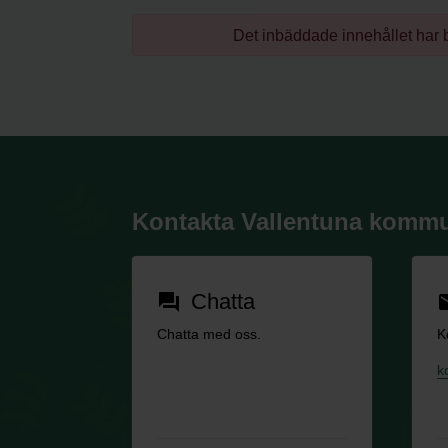
Det inbäddade innehållet har b
Kontakta Vallentuna komm
Chatta
forum
em
Chatta med oss.
K
k