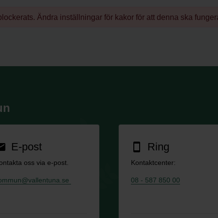
lockerats. Ändra inställningar för kakor för att denna ska funger
un
E-post
Ring
ail
smartphone
ontakta oss via e-post.
Kontaktcenter:
ommun@vallentuna.se
08 - 587 850 00