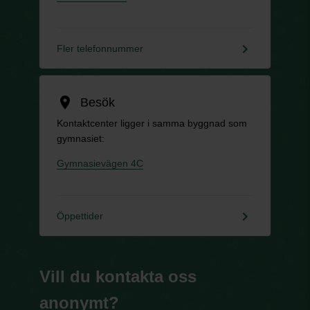
keyboard_arrow_right
Fler telefonnummer
location_on
Besök
Kontaktcenter ligger i samma byggnad som
gymnasiet:
Gymnasievägen 4C
keyboard_arrow_right
Öppettider
Vill du kontakta oss
anonymt?