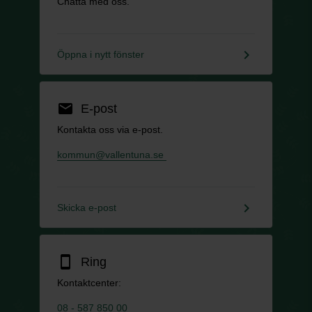
Chatta med oss.
keyboard_arrow_right
Öppna i nytt fönster
email
E-post
Kontakta oss via e-post.
kommun@vallentuna.se
keyboard_arrow_right
Skicka e-post
smartphone
Ring
Kontaktcenter:
08 - 587 850 00