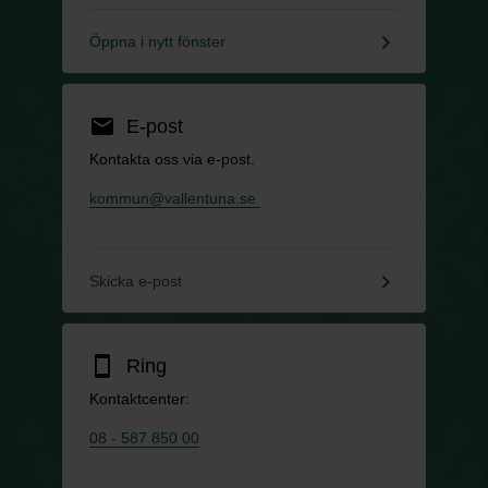
keyboard_arrow_right
Öppna i nytt fönster
email
E-post
Kontakta oss via e-post.
kommun@vallentuna.se
keyboard_arrow_right
Skicka e-post
smartphone
Ring
Kontaktcenter:
08 - 587 850 00