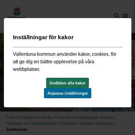
search
menu
Inställningar för kakor
Vallentuna kommun använder kakor, cookies, för
att ge dig en bättre upplevelse på våra
webbplatser.
Godkänn alla kakor
Anpassa inställningar
Start
/
Förskola och skola
/
Förskola och pedagogisk omsorg
/
Förskolor och familjedaghem
/
Förskolor i centrala Vallentuna
/
Junibacken