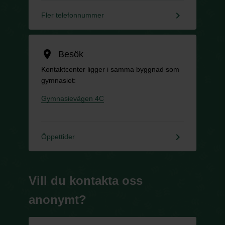
keyboard_arrow_right
Fler telefonnummer
location_on
Besök
Kontaktcenter ligger i samma byggnad som
gymnasiet:
Gymnasievägen 4C
keyboard_arrow_right
Öppettider
Vill du kontakta oss
anonymt?