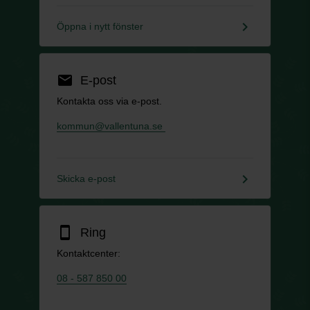
keyboard_arrow_right
Öppna i nytt fönster
email
E-post
Kontakta oss via e-post.
kommun@vallentuna.se
keyboard_arrow_right
Skicka e-post
smartphone
Ring
Kontaktcenter:
08 - 587 850 00