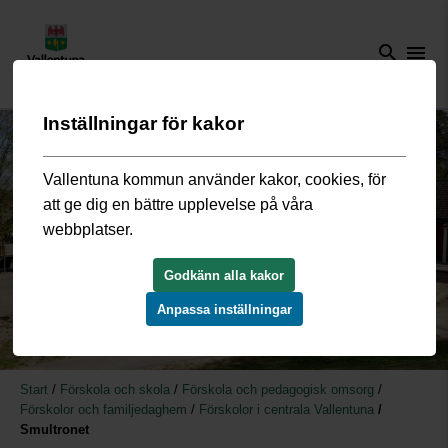
search
menu
Inställningar för kakor
Vallentuna kommun använder kakor, cookies, för
att ge dig en bättre upplevelse på våra
webbplatser.
Godkänn alla kakor
Anpassa inställningar
Start
/
Förskola och skola
/
Förskola och pedagogisk omsorg
/
Förskolor och familjedaghem
/
Förskolor i centrala Vallentuna
/
Smultronet