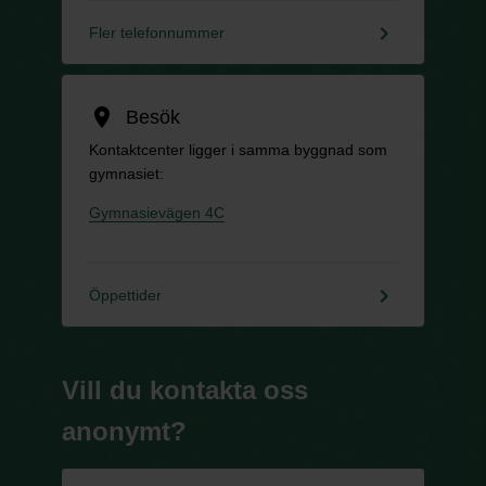
keyboard_arrow_right
Fler telefonnummer
location_on
Besök
Kontaktcenter ligger i samma byggnad som
gymnasiet:
Gymnasievägen 4C
keyboard_arrow_right
Öppettider
Vill du kontakta oss
anonymt?