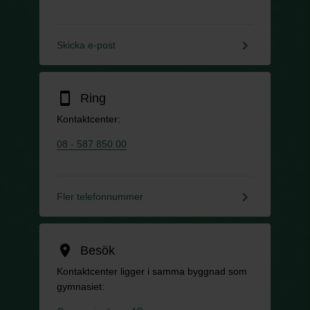
keyboard_arrow_right
Skicka e-post
smartphone
Ring
Kontaktcenter:
08 - 587 850 00
keyboard_arrow_right
Fler telefonnummer
location_on
Besök
Kontaktcenter ligger i samma byggnad som
gymnasiet: