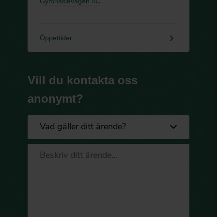
Gymnasievägen 4C
keyboard_arrow_right
Öppettider
Vill du kontakta oss
anonymt?