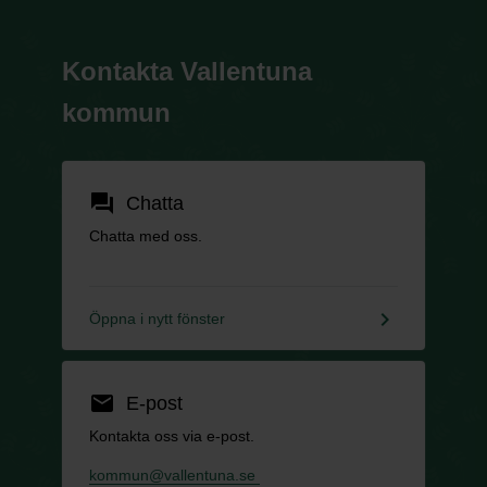
Kontakta Vallentuna
kommun
forum
Chatta
Chatta med oss.
keyboard_arrow_right
Öppna i nytt fönster
email
E-post
Kontakta oss via e-post.
kommun@vallentuna.se