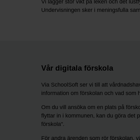
Vi lägger stor vikt på leken och det lu
Undervisningen sker i meningsfulla samm
Vår digitala förskola
Via SchoolSoft ser vi till att vårdnadshava
information om förskolan och vad som 
Om du vill ansöka om en plats på försko
flyttar in i kommunen, kan du göra det på
förskola".
För andra ärenden som rör förskolan, v