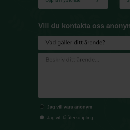
keyboard_arrow_right
Öppna i nytt fönster
S
Vill du kontakta oss anony
Jag vill vara anonym
Jag vill få återkoppling