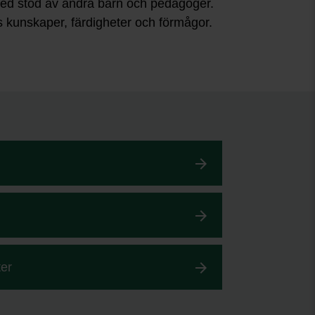
 med stöd av andra barn och pedagoger.
s kunskaper, färdigheter och förmågor.
ter