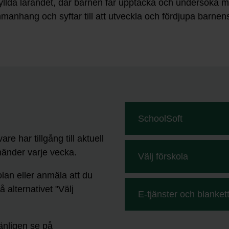
stfyllda lärandet, där barnen får upptäcka och undersöka
anhang och syftar till att utveckla och fördjupa barnen
SchoolSoft
re har tillgång till aktuell
händer varje vecka.
Välj förskola
lan eller anmäla att du
 alternativet "Välj
E-tjänster och blanket
änligen se på