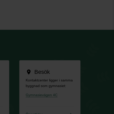
Besök
location_on
Kontaktcenter ligger i samma
byggnad som gymnasiet:
Gymnasievägen 4C