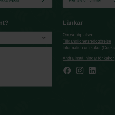
keyboard_arrow_right
keyboard_a
kicka e-post
Fler telefonnummer
mt?
Länkar
Om webbplatsen
Tillgänglighetsredogörelse
Information om kakor (Cookie
Ändra inställningar för kakor.
facebook