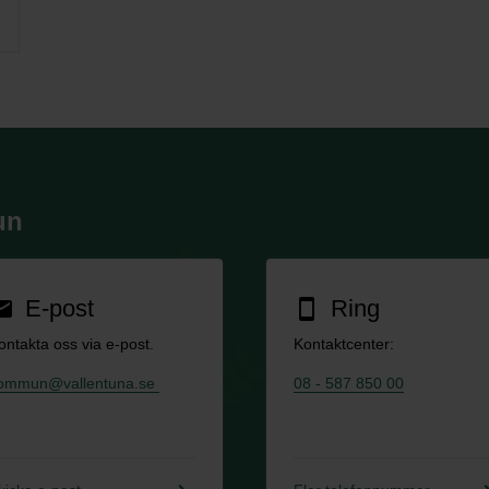
un
E-post
Ring
ail
smartphone
ontakta oss via e-post.
Kontaktcenter:
ommun@vallentuna.se
08 - 587 850 00