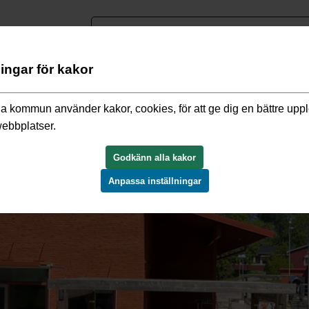
nguage
ningar för kakor
a kommun använder kakor, cookies, för att ge dig en bättre upp
webbplatser.
Godkänn alla kakor
Anpassa inställningar