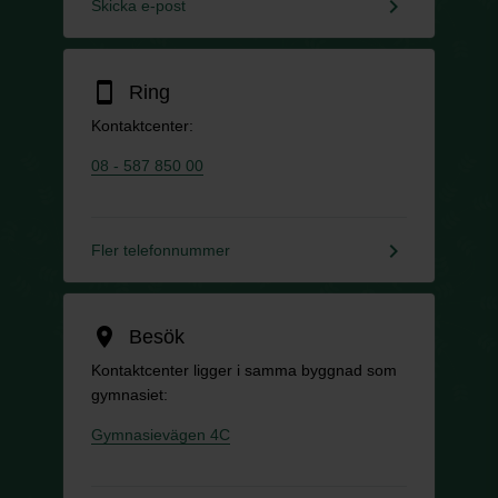
keyboard_arrow_right
Skicka e-post
smartphone
Ring
Kontaktcenter:
08 - 587 850 00
keyboard_arrow_right
Fler telefonnummer
location_on
Besök
Kontaktcenter ligger i samma byggnad som
gymnasiet:
Gymnasievägen 4C