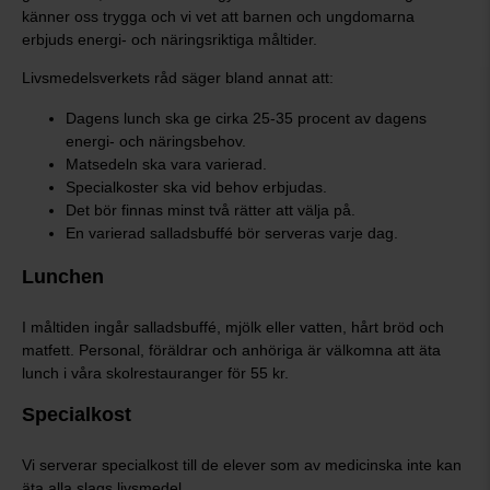
känner oss trygga och vi vet att barnen och ungdomarna
erbjuds energi- och näringsriktiga måltider.
Livsmedelsverkets råd säger bland annat att:
Dagens lunch ska ge cirka 25-35 procent av dagens
energi- och näringsbehov.
Matsedeln ska vara varierad.
Specialkoster ska vid behov erbjudas.
Det bör finnas minst två rätter att välja på.
En varierad salladsbuffé bör serveras varje dag.
Lunchen
I måltiden ingår salladsbuffé, mjölk eller vatten, hårt bröd och
matfett. Personal, föräldrar och anhöriga är välkomna att äta
lunch i våra skolrestauranger för 55 kr.
Specialkost
Vi serverar specialkost till de elever som av medicinska inte kan
äta alla slags livsmedel.