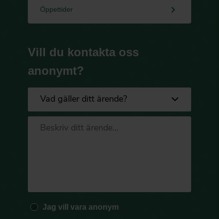
keyboard_arrow_right
Öppettider
Vill du kontakta oss
anonymt?
Jag vill vara anonym