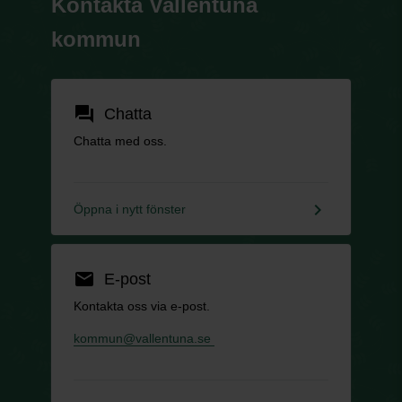
Kontakta Vallentuna
kommun
forum
Chatta
Chatta med oss.
keyboard_arrow_right
Öppna i nytt fönster
email
E-post
Kontakta oss via e-post.
kommun@vallentuna.se