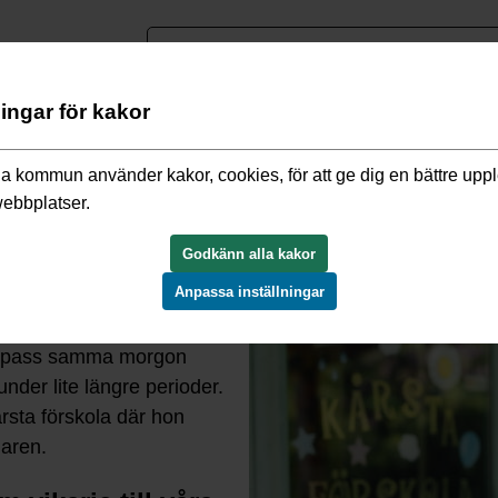
nguage
ningar för kakor
/
Arbeta som vikarie hos oss
/
Vikarie inom skola, förskola eller
a kommun använder kakor, cookies, för att ge dig en bättre upp
webbplatser.
ra förskolor
Godkänn alla kakor
Anpassa inställningar
edan februari i år. Som
på pass samma morgon
der lite längre perioder.
årsta förskola där hon
maren.