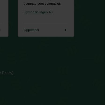
byggnad som gymnasiet:
Gymnasievägen 4C
rrow_right
keyboard_arrow_right
Öppettider
 Policy)