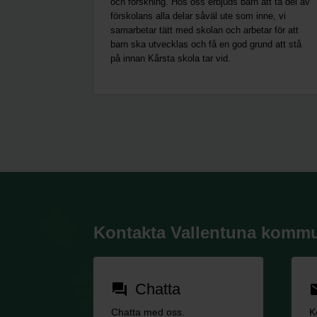
och forskning. Hos oss erbjuds barn att ta del av
förskolans alla delar såväl ute som inne, vi
samarbetar tätt med skolan och arbetar för att
barn ska utvecklas och få en god grund att stå
på innan Kårsta skola tar vid.
Kontakta Vallentuna komm
Chatta
forum
em
Chatta med oss.
K