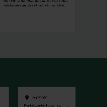
finns? Här får du möta några av alla våra viktiga
medarbetare som gör skillnad i vårt samhälle.
Besök
location_on
Kontaktcenter ligger i samma