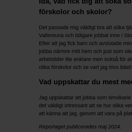
Ida, vad fick dig att söka so
förskolor och skolor?
Det passade mig väldigt bra att söka tjä
Vallentuna och tidigare jobbat inne i S
Efter att jag fick barn och avslutade min 
jobba närmre mitt hem och just som vik
arbetstider lite enklare men också för a
olika förskolor och se vart jag trivs bäst!
Vad uppskattar du mest med
Jag uppskattar att jobba som timvikarie 
det väldigt intressant att se hur olika
att känna att jag, genom att vara på pla
Reportaget publicerades maj 2024.