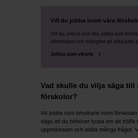
Vill du jobba inom våra förskol
Vill du, precis som Ida, jobba som timvi
information och möjlighet att söka jobb 
keyboard_arrow_right
Jobba som vikarie
Vad skulle du vilja säga ti
förskolor?
Att jobba som timvikarie inom förskolan 
säga att du behöver tycka om att träffa
uppmärksam och ställa många frågor. Va