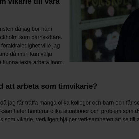
m vikarie till våra
nsten då jag bor här i
tockholm som barnskötare.
föräldraledighet ville jag
arie då man kan välja
tt kunna testa arbeta inom
 att arbeta som timvikarie?
då jag får träffa många olika kollegor och barn och får se
 verksamheter hanterar olika situationer och problem som 
ts som vikarie, verkligen hjälper verksamheten att se till 