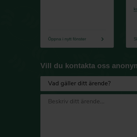
k
keyboard_arrow_right
Öppna i nytt fönster
S
Vill du kontakta oss anony