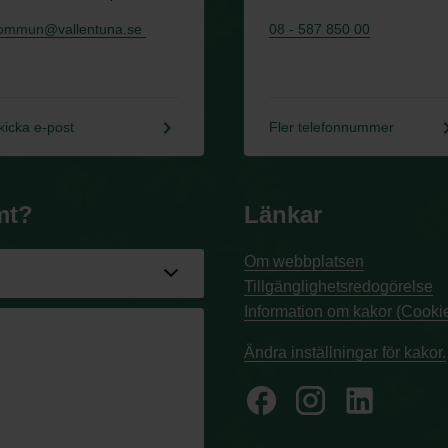
ommun@vallentuna.se
08 - 587 850 00
keyboard_arrow_right
keyboard_a
kicka e-post
Fler telefonnummer
mt?
Länkar
Om webbplatsen
Tillgänglighetsredogörelse
Information om kakor (Cookie
Ändra inställningar för kakor.
facebook