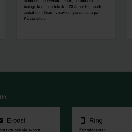
skola och undervisar i matte, naturkunskap,
biologi, kemi och teknik. I 23 år har Elisabeth
jobbat som lärare, varav de fyra senaste på
Kårsta skola.
un
E-post
Ring
ail
smartphone
ontakta oss via e-post.
Kontaktcenter: