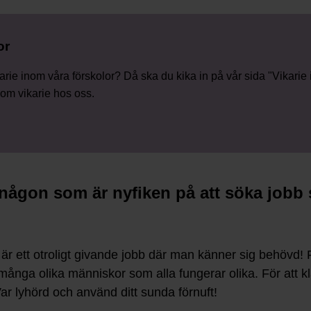
or
karie inom våra förskolor? Då ska du kika in på vår sida "Vikarie
som vikarie hos oss.
ll någon som är nyfiken på att söka jobb
är ett otroligt givande jobb där man känner sig behövd! F
 många olika människor som alla fungerar olika. För att 
r lyhörd och använd ditt sunda förnuft!