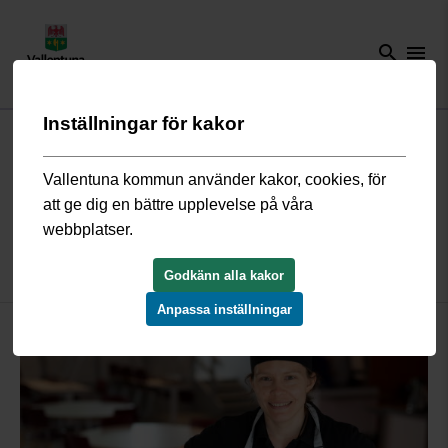
search
menu
Inställningar för kakor
Start
/
Näringsliv och arbete
/
Arbeta hos oss
/
Arbeta som vikarie hos
oss
/
Vikarie inom skola, förskola eller kök
/
Möt Karin - timvikarie i
våra skolkök
Vallentuna kommun använder kakor, cookies, för
att ge dig en bättre upplevelse på våra
webbplatser.
Möt Karin - timvikarie i våra
skolkök
Godkänn alla kakor
Anpassa inställningar