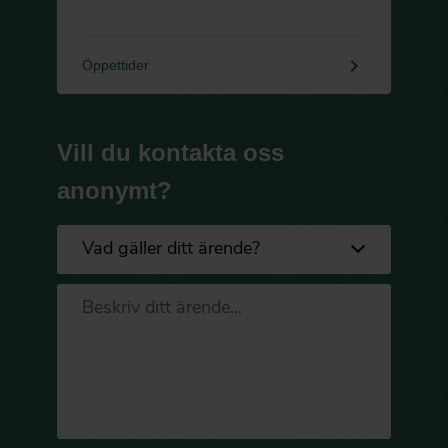
keyboard_arrow_right
Öppettider
Vill du kontakta oss
anonymt?