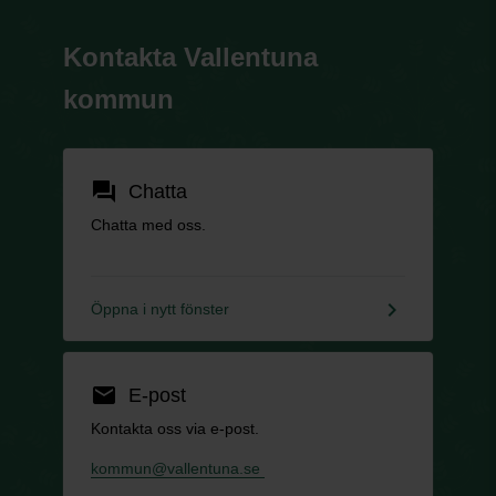
Kontakta Vallentuna
kommun
forum
Chatta
Chatta med oss.
keyboard_arrow_right
Öppna i nytt fönster
email
E-post
Kontakta oss via e-post.
kommun@vallentuna.se