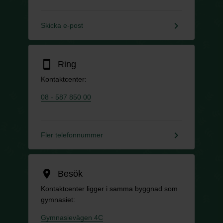
keyboard_arrow_right
Skicka e-post
smartphone
Ring
Kontaktcenter:
08 - 587 850 00
keyboard_arrow_right
Fler telefonnummer
location_on
Besök
Kontaktcenter ligger i samma byggnad som
gymnasiet:
Gymnasievägen 4C