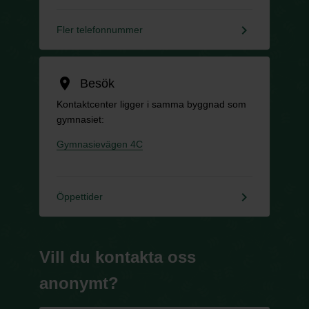
keyboard_arrow_right
Fler telefonnummer
location_on
Besök
Kontaktcenter ligger i samma byggnad som
gymnasiet:
Gymnasievägen 4C
keyboard_arrow_right
Öppettider
Vill du kontakta oss
anonymt?