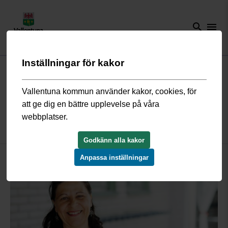
search
menu
Inställningar för kakor
Start
/
Näringsliv och arbete
/
Arbeta hos oss
/
Arbeta som vikarie hos
oss
/
Vikarie inom vård och omsorg
/
Möt timvikarien Laura
Vallentuna kommun använder kakor, cookies, för
att ge dig en bättre upplevelse på våra
Möt Laura, sommarvikarie på
webbplatser.
äldreboendet Väsbygården
Godkänn alla kakor
Anpassa inställningar