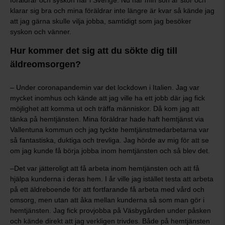
föräldrar och syskon här i Sverige. Nu när min son är stor och
klarar sig bra och mina föräldrar inte längre är kvar så kände jag
att jag gärna skulle vilja jobba, samtidigt som jag besöker
syskon och vänner.
Hur kommer det sig att du sökte dig till
äldreomsorgen?
– Under coronapandemin var det lockdown i Italien. Jag var
mycket inomhus och kände att jag ville ha ett jobb där jag fick
möjlighet att komma ut och träffa människor. Då kom jag att
tänka på hemtjänsten. Mina föräldrar hade haft hemtjänst via
Vallentuna kommun och jag tyckte hemtjänstmedarbetarna var
så fantastiska, duktiga och trevliga. Jag hörde av mig för att se
om jag kunde få börja jobba inom hemtjänsten och så blev det.
–Det var jätteroligt att få arbeta inom hemtjänsten och att få
hjälpa kunderna i deras hem. I år ville jag istället testa att arbeta
på ett äldreboende för att fortfarande få arbeta med vård och
omsorg, men utan att åka mellan kunderna så som man gör i
hemtjänsten. Jag fick provjobba på Väsbygården under påsken
och kände direkt att jag verkligen trivdes. Både på hemtjänsten