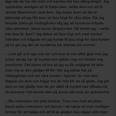
läge där de har det svårt och kanske inte kan allting längre. Jag
uppskattar verkligen att få hjälpa dem, stötta dem och att få
skratta tillsammans med dem. Jag tycker även att det är
jätteroligt att jag fått äran att läsa högt för våra äldre. När jag
började jobba på Väsbygården såg jag att kunderna erbjuds
olika aktiviteter, bland annat sångstunder. Då tänkte jag – varför
inte läsa för dem? Jag älskar att läsa högt och med mycket
inlevelse och frågade om jag kunde få läsa högt för våra kunder,
så nu gör jag det när kunderna har aktivitet på rummet.
– Livet går och upp och ner och man är inte alltid glad men jag
tycker att jag har så mycket som gläder mig och berikar mig
inombords. Det känns så bra att jag nu får möjlighet att dela
med mig av den glädjen till fler. När jag jobbar här på
Väsbygården och ser våra kunder i ögonen, ler mot dem,
klappar om dem och frågar hur de mår blir de så glada. Jag ger
dem av min glädje men de ger alltid så mycket mer tillbaka när
de besvarar mitt leende eller på annat sätt visar sin tacksamhet.
– Alla människor och jobb behövs. Trivs man med att jobba
bland andra människor och känner i sitt hjärta att man verkligen
brinner för att hjälpa och att få se glädjen hos någon som man