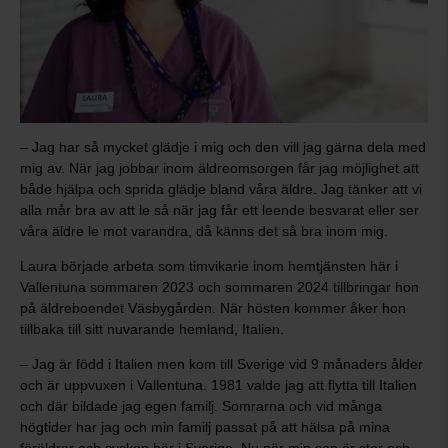
– Jag har så mycket glädje i mig och den vill jag gärna dela med
mig av. När jag jobbar inom äldreomsorgen får jag möjlighet att
både hjälpa och sprida glädje bland våra äldre. Jag tänker att vi
alla mår bra av att le så när jag får ett leende besvarat eller ser
våra äldre le mot varandra, då känns det så bra inom mig.
Laura började arbeta som timvikarie inom hemtjänsten här i
Vallentuna sommaren 2023 och sommaren 2024 tillbringar hon
på äldreboendet Väsbygården. När hösten kommer åker hon
tillbaka till sitt nuvarande hemland, Italien.
– Jag är född i Italien men kom till Sverige vid 9 månaders ålder
och är uppvuxen i Vallentuna. 1981 valde jag att flytta till Italien
och där bildade jag egen familj. Somrarna och vid många
högtider har jag och min familj passat på att hälsa på mina