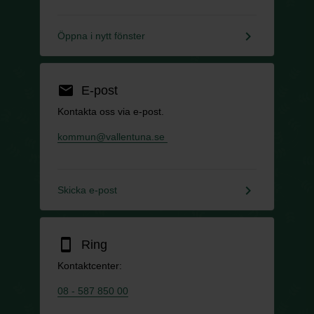
keyboard_arrow_right
Öppna i nytt fönster
email
E-post
Kontakta oss via e-post.
kommun@vallentuna.se
keyboard_arrow_right
Skicka e-post
smartphone
Ring
Kontaktcenter:
08 - 587 850 00