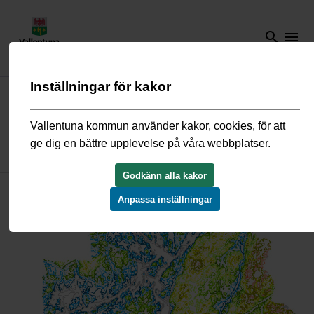
search
menu
Inställningar för kakor
Start
/
Kultur och fritid
/
Kultur
/
Kulturmiljöwebben
/
Kulturmiljö i
samhällsplaneringen
/
Ett kulturhistoriskt perspektiv
/
Bronsålder
Vallentuna kommun använder kakor, cookies, för att
ge dig en bättre upplevelse på våra webbplatser.
Bronsålder
Godkänn alla kakor
Anpassa inställningar