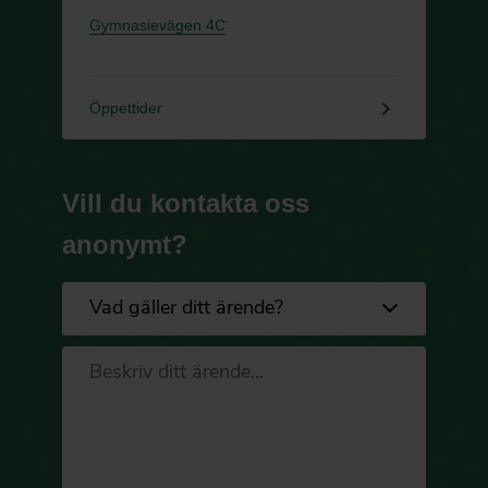
Gymnasievägen 4C
keyboard_arrow_right
Öppettider
Vill du kontakta oss
anonymt?