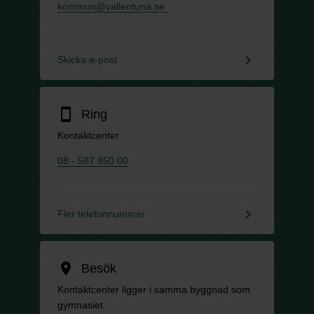
kommun@vallentuna.se
keyboard_arrow_right
Skicka e-post
smartphone
Ring
Kontaktcenter:
08 - 587 850 00
keyboard_arrow_right
Fler telefonnummer
location_on
Besök
Kontaktcenter ligger i samma byggnad som
gymnasiet: