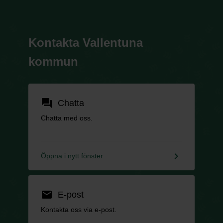
Kontakta Vallentuna
kommun
forum
Chatta
Chatta med oss.
keyboard_arrow_right
Öppna i nytt fönster
email
E-post
Kontakta oss via e-post.