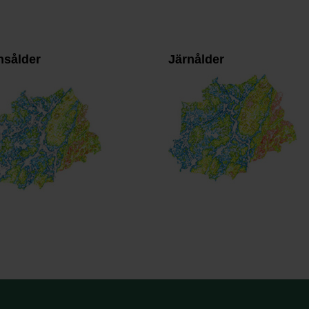
nsålder
Järnålder