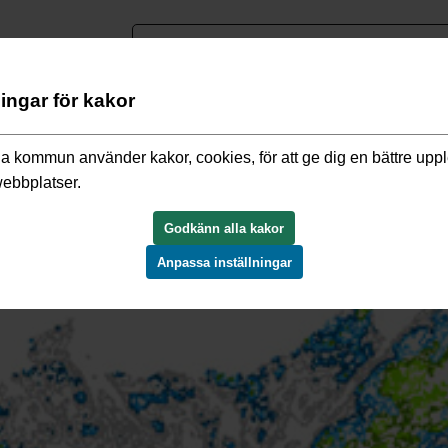
nguage
ningar för kakor
ebben
/
Kulturmiljö i samhällsplaneringen
/
Ett kulturhistoriskt pe
a kommun använder kakor, cookies, för att ge dig en bättre upp
webbplatser.
Godkänn alla kakor
Anpassa inställningar