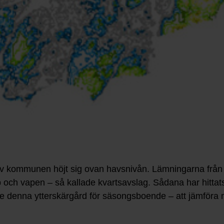
av kommunen höjt sig ovan havsnivån. Lämningarna från 
p och vapen – så kallade kvartsavslag. Sådana har hittats 
ade denna ytterskärgård för säsongsboende – att jämför