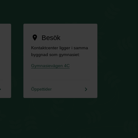
Besök
location_on
Kontaktcenter ligger i samma
byggnad som gymnasiet:
Gymnasievägen 4C
rrow_right
keyboard_arrow_right
Öppettider