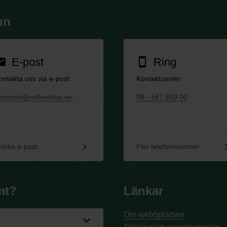
un
E-post
Ring
ail
smartphone
ontakta oss via e-post.
Kontaktcenter:
ommun@vallentuna.se
08 - 587 850 00
keyboard_arrow_right
keyboard_a
kicka e-post
Fler telefonnummer
mt?
Länkar
Om webbplatsen