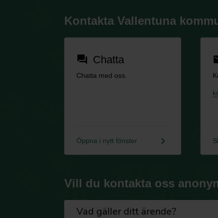
Kontakta Vallentuna komm
Chatta
forum
em
Chatta med oss.
K
k
keyboard_arrow_right
Öppna i nytt fönster
S
Vill du kontakta oss anony