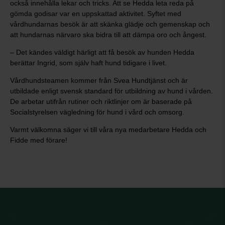
också innehålla lekar och tricks. Att se Hedda leta reda på
gömda godisar var en uppskattad aktivitet. Syftet med
vårdhundarnas besök är att skänka glädje och gemenskap och
att hundarnas närvaro ska bidra till att dämpa oro och ångest.
– Det kändes väldigt härligt att få besök av hunden Hedda
berättar Ingrid, som själv haft hund tidigare i livet.
Vårdhundsteamen kommer från Svea Hundtjänst och är
utbildade enligt svensk standard för utbildning av hund i vården.
De arbetar utifrån rutiner och riktlinjer om är baserade på
Socialstyrelsen vägledning för hund i vård och omsorg.
Varmt välkomna säger vi till våra nya medarbetare Hedda och
Fidde med förare!