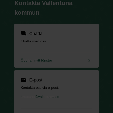
Kontakta Vallentuna
kommun
forum
Chatta
Chatta med oss.
keyboard_arrow_right
Öppna i nytt fönster
email
E-post
Kontakta oss via e-post.
kommun@vallentuna.se