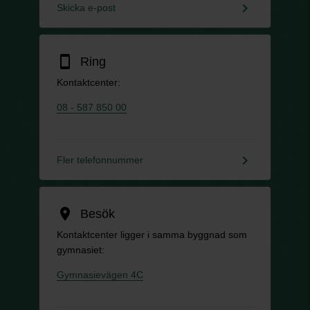
keyboard_arrow_right
Skicka e-post
smartphone
Ring
Kontaktcenter:
08 - 587 850 00
keyboard_arrow_right
Fler telefonnummer
location_on
Besök
Kontaktcenter ligger i samma byggnad som
gymnasiet:
Gymnasievägen 4C