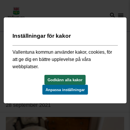
search
menu
Inställningar för kakor
Start
/
Omsorg och hjälp
/
Nyheter omsorg och hjälp
/
Hedda och
Fidde är vårdhundarna som skänker glädje på kommunens
särskilda boenden för äldre
Vallentuna kommun använder kakor, cookies, för
att ge dig en bättre upplevelse på våra
webbplatser.
Hedda och Fidde är vårdhundarna
som skänker glädje på kommunens
Godkänn alla kakor
särskilda boenden för äldre
Anpassa inställningar
28 september 2021