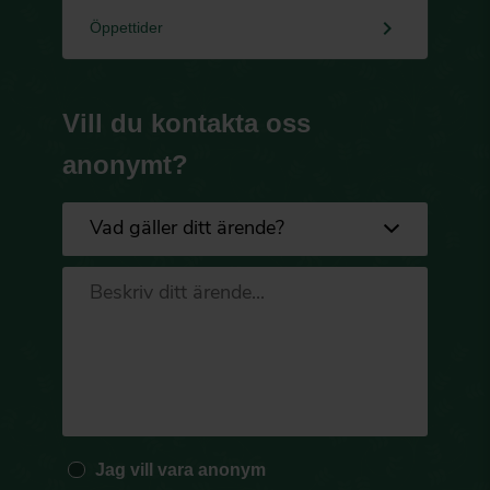
keyboard_arrow_right
Öppettider
Vill du kontakta oss
anonymt?
Jag vill vara anonym