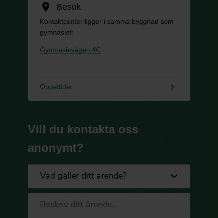
location_on
Besök
Kontaktcenter ligger i samma byggnad som
gymnasiet:
Gymnasievägen 4C
keyboard_arrow_right
Öppettider
Vill du kontakta oss
anonymt?