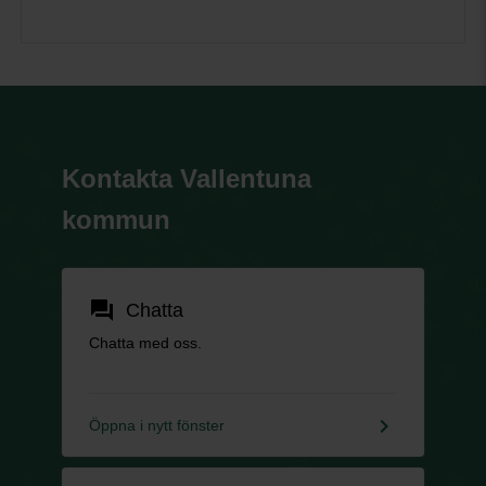
Kontakta Vallentuna
kommun
forum
Chatta
Chatta med oss.
keyboard_arrow_right
Öppna i nytt fönster