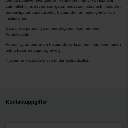
Om du upplever svårigheter i kontakten med olika instanser i
samhället finns det personliga ombudet som stöd och hjälp. Det
personliga ombudet arbetar fristående från myndigheter och
institutioner.
Du når det personliga ombudet genom kommunens
Kontaktcenter.
Personligt ombud är en fristående verksamhet inom kommunen
och arbetar på uppdrag av dig.
Hjälpen är kostnadsfri och under tystnadsplikt.
Kontaktuppgifter