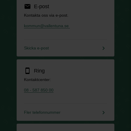
email
E-post
Kontakta oss via e-post.
kommun@vallentuna.se
keyboard_arrow_right
Skicka e-post
smartphone
Ring
Kontaktcenter:
08 - 587 850 00
keyboard_arrow_right
Fler telefonnummer