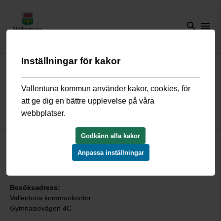
search
menu
Inställningar för kakor
Start
/
Omsorg och hjälp
/
Öppettider
Vallentuna kommun använder kakor, cookies, för
Socialförvaltningens ordinarie
att ge dig en bättre upplevelse på våra
mottagningstider
webbplatser.
Godkänn alla kakor
Vi tar endast emot bokade besök.
Anpassa inställningar
Du kan kontakta socialförvaltningen via kommunens
kontaktcenter på telefon 08-587 850 00.
Besöksadress:
Vallentuna kommunkontor
Gymnasievägen 4C