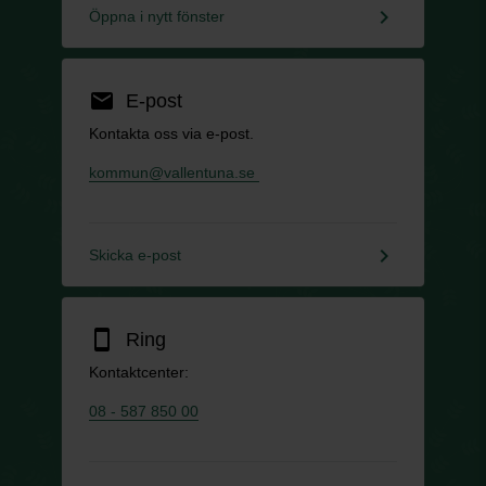
keyboard_arrow_right
Öppna i nytt fönster
email
E-post
Kontakta oss via e-post.
kommun@vallentuna.se
keyboard_arrow_right
Skicka e-post
smartphone
Ring
Kontaktcenter:
08 - 587 850 00