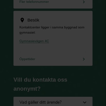
keyboard_arrow_right
Fler telefonnummer
location_on
Besök
Kontaktcenter ligger i samma byggnad som
gymnasiet:
Gymnasievägen 4C
keyboard_arrow_right
Öppettider
Vill du kontakta oss
anonymt?