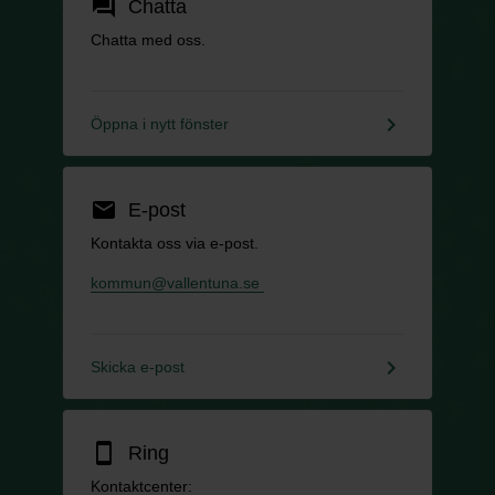
forum
Chatta
Chatta med oss.
keyboard_arrow_right
Öppna i nytt fönster
email
E-post
Kontakta oss via e-post.
kommun@vallentuna.se
keyboard_arrow_right
Skicka e-post
smartphone
Ring
Kontaktcenter: