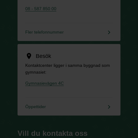
08 - 587 850 00
keyboard_arrow_right
Fler telefonnummer
location_on
Besök
Kontaktcenter ligger i samma byggnad som
gymnasiet:
Gymnasievägen 4C
keyboard_arrow_right
Öppettider
Vill du kontakta oss