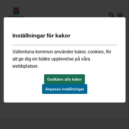
search
menu
Inställningar för kakor
Start
/
Omsorg och hjälp
/
Sommar 2024
Vallentuna kommun använder kakor, cookies, för
Sommar 2024
att ge dig en bättre upplevelse på våra
webbplatser.
Sommaren 2024 är här. På denna sida har vi samlat information
både om vad du behöver tänka på och länkar till mer
Godkänn alla kakor
information om hur du kan förbereda dig och bättre hantera
Anpassa inställningar
situationen.