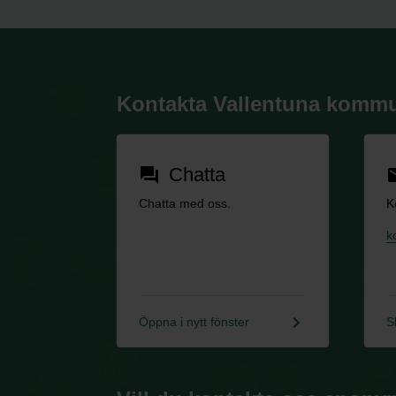
Kontakta Vallentuna komm
Chatta
forum
em
Chatta med oss.
K
k
keyboard_arrow_right
Öppna i nytt fönster
S