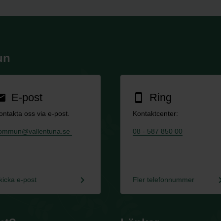
un
E-post
Ring
ail
smartphone
ontakta oss via e-post.
Kontaktcenter:
ommun@vallentuna.se
08 - 587 850 00
keyboard_arrow_right
keyboard_a
kicka e-post
Fler telefonnummer