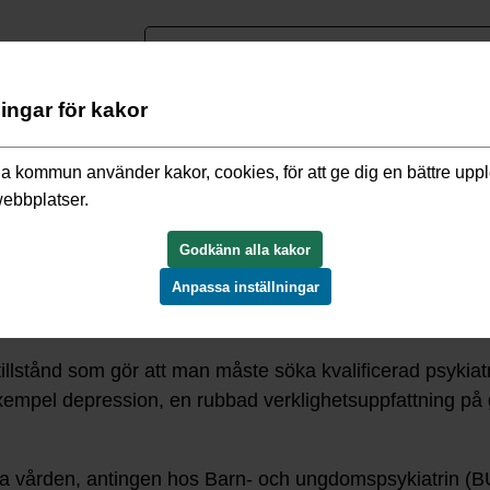
nguage
ningar för kakor
psykiska problem
a kommun använder kakor, cookies, för att ge dig en bättre upp
webbplatser.
Godkänn alla kakor
Anpassa inställningar
illstånd som gör att man måste söka kvalificerad psykiat
l exempel depression, en rubbad verklighetsuppfattning på
a vården, antingen hos Barn- och ungdomspsykiatrin (BUP