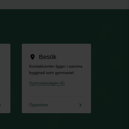
Besök
location_on
Kontaktcenter ligger i samma
byggnad som gymnasiet:
Gymnasievägen 4C
rrow_right
keyboard_arrow_right
Öppettider