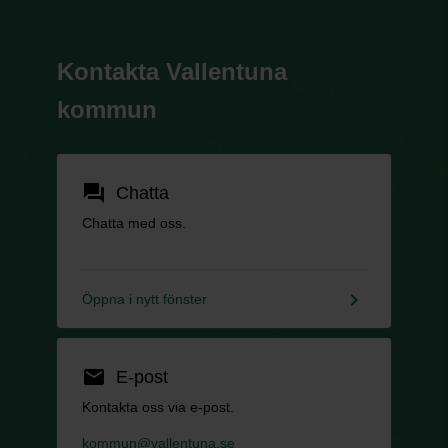
Kontakta Vallentuna
kommun
forum
Chatta
Chatta med oss.
keyboard_arrow_right
Öppna i nytt fönster
email
E-post
Kontakta oss via e-post.
kommun@vallentuna.se