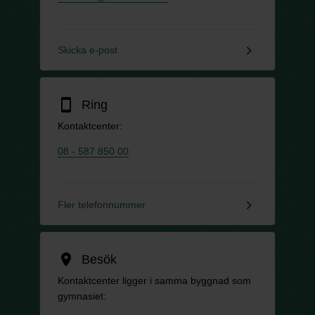
keyboard_arrow_right
Skicka e-post
smartphone
Ring
Kontaktcenter:
08 - 587 850 00
keyboard_arrow_right
Fler telefonnummer
location_on
Besök
Kontaktcenter ligger i samma byggnad som
gymnasiet: