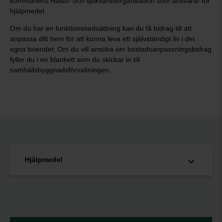
kommunens Hälso- och sjukvårdsorganisation som ansvarar för
hjälpmedel.
Om du har en funktionsnedsättning kan du få bidrag till att
anpassa ditt hem för att kunna leva ett självständigt liv i det
egna boendet. Om du vill ansöka om bostadsanpassningsbidrag
fyller du i en blankett som du skickar in till
samhällsbyggnadsförvaltningen.
Hjälpmedel