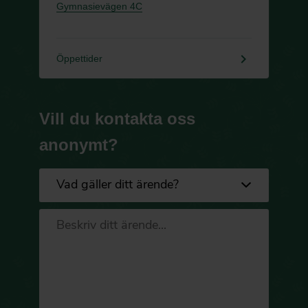
Gymnasievägen 4C
keyboard_arrow_right
Öppettider
Vill du kontakta oss
anonymt?