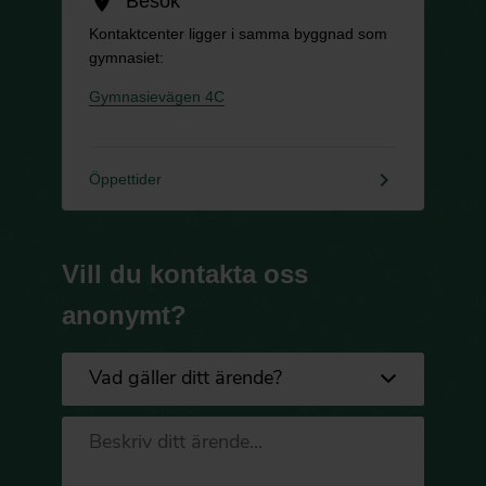
location_on
Besök
Kontaktcenter ligger i samma byggnad som
gymnasiet:
Gymnasievägen 4C
keyboard_arrow_right
Öppettider
Vill du kontakta oss
anonymt?