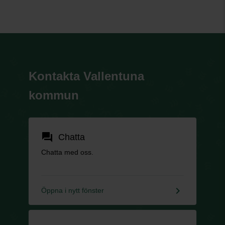
Kontakta Vallentuna
kommun
forum
Chatta
Chatta med oss.
keyboard_arrow_right
Öppna i nytt fönster