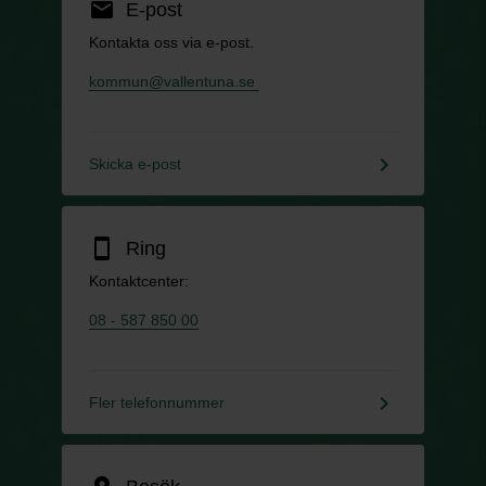
email
E-post
Kontakta oss via e-post.
kommun@vallentuna.se
keyboard_arrow_right
Skicka e-post
smartphone
Ring
Kontaktcenter:
08 - 587 850 00
keyboard_arrow_right
Fler telefonnummer