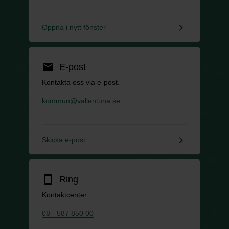
keyboard_arrow_right
Öppna i nytt fönster
email
E-post
Kontakta oss via e-post.
kommun@vallentuna.se
keyboard_arrow_right
Skicka e-post
smartphone
Ring
Kontaktcenter:
08 - 587 850 00