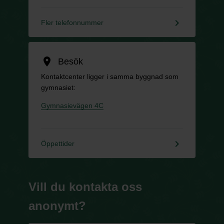
keyboard_arrow_right
Fler telefonnummer
location_on
Besök
Kontaktcenter ligger i samma byggnad som
gymnasiet:
Gymnasievägen 4C
keyboard_arrow_right
Öppettider
Vill du kontakta oss
anonymt?