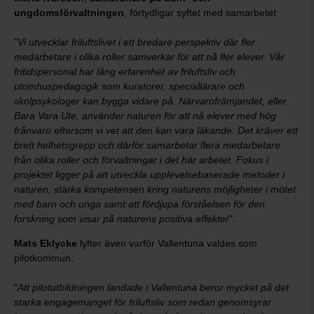
ungdomsförvaltningen
, förtydligar syftet med samarbetet:
"
Vi utvecklar friluftslivet i ett bredare perspektiv där fler
medarbetare i olika roller samverkar för att nå fler elever. Vår
fritidspersonal har lång erfarenhet av friluftsliv och
utomhuspedagogik som kuratorer, speciallärare och
skolpsykologer kan bygga vidare på. Närvarofrämjandet, eller
Bara Vara Ute, använder naturen för att nå elever med hög
frånvaro eftersom vi vet att den kan vara läkande. Det kräver ett
brett helhetsgrepp och därför samarbetar flera medarbetare
från olika roller och förvaltningar i det här arbetet. Fokus i
projektet ligger på att utveckla upplevelsebaserade metoder i
naturen, stärka kompetensen kring naturens möjligheter i mötet
med barn och unga samt att fördjupa förståelsen för den
forskning som visar på naturens positiva effekter
".
Mats Eklycke
lyfter även varför Vallentuna valdes som
pilotkommun:
"
Att pilotutbildningen landade i Vallentuna beror mycket på det
starka engagemanget för friluftsliv som redan genomsyrar