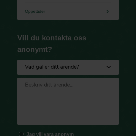
keyboard_arrow_right
Öppettider
Vill du kontakta oss
anonymt?
Jag vill vara anonym