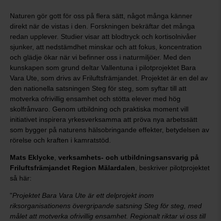
Naturen gör gott för oss på flera sätt, något många känner
direkt när de vistas i den. Forskningen bekräftar det många
redan upplever. Studier visar att blodtryck och kortisolnivåer
sjunker, att nedstämdhet minskar och att fokus, koncentration
och glädje ökar när vi befinner oss i naturmiljöer. Med den
kunskapen som grund deltar Vallentuna i pilotprojektet Bara
Vara Ute, som drivs av Friluftsfrämjandet. Projektet är en del av
den nationella satsningen Steg för steg, som syftar till att
motverka ofrivillig ensamhet och stötta elever med hög
skolfrånvaro. Genom utbildning och praktiska moment vill
initiativet inspirera yrkesverksamma att pröva nya arbetssätt
som bygger på naturens hälsobringande effekter, betydelsen av
rörelse och kraften i kamratstöd.
Mats Eklycke
,
verksamhets- och utbildningsansvarig på
Friluftsfrämjandet Region Mälardalen
, beskriver pilotprojektet
så här:
"
Projektet Bara Vara Ute är ett delprojekt inom
riksorganisationens övergripande satsning Steg för steg, med
målet att motverka ofrivillig ensamhet. Regionalt riktar vi oss till