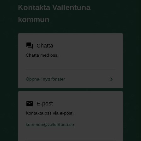
Kontakta Vallentuna
kommun
forum
Chatta
Chatta med oss.
keyboard_arrow_right
Öppna i nytt fönster
email
E-post
Kontakta oss via e-post.
kommun@vallentuna.se