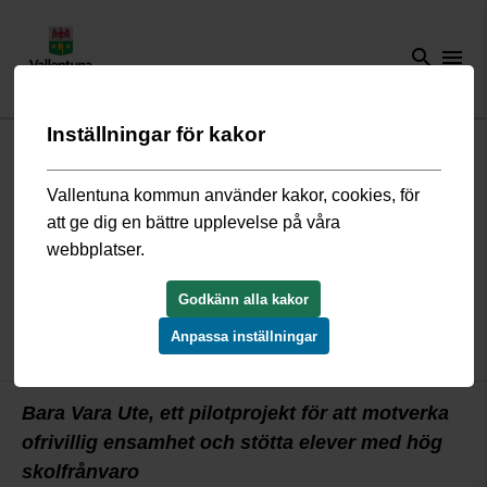
search
menu
Inställningar för kakor
Start
/
Förskola och skola
/
Grundskola och fritidshem
/
Nyheter
grundskola och fritidshem
/
Friluftsliv för bättre hälsa och ökad
skolnärvaro
Vallentuna kommun använder kakor, cookies, för
att ge dig en bättre upplevelse på våra
webbplatser.
Friluftsliv för bättre hälsa och ökad
skolnärvaro
Godkänn alla kakor
Anpassa inställningar
19 november 2025
Bara Vara Ute, ett pilotprojekt för att motverka
ofrivillig ensamhet och stötta elever med hög
skolfrånvaro