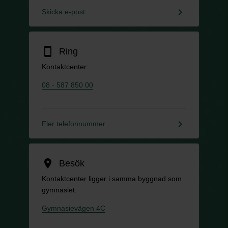
keyboard_arrow_right
Skicka e-post
smartphone
Ring
Kontaktcenter:
08 - 587 850 00
keyboard_arrow_right
Fler telefonnummer
location_on
Besök
Kontaktcenter ligger i samma byggnad som
gymnasiet:
Gymnasievägen 4C