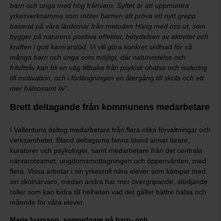
barn och unga med hög frånvaro. Syftet är att uppmuntra
yrkesverksamma som möter barnen att pröva ett nytt grepp
baserat på våra lärdomar från metoden Häng med oss ut, som
bygger på naturens positiva effekter, betydelsen av aktivitet och
kraften i gott kamratstöd. Vi vill göra konkret skillnad för så
många barn och unga som möjligt, där naturvistelse och
friluftsliv kan bli en väg tillbaka från psykisk ohälsa och isolering
till motivation, och i förlängningen en återgång till skola och ett
mer hälsosamt liv
".
Brett deltagande från kommunens medarbetare
I Vallentuna deltog medarbetare från flera olika förvaltningar och
verksamheter. Bland deltagarna fanns bland annat lärare,
kuratorer och psykologer, samt medarbetare från det centrala
närvaroteamet, ungdomsmottagningen och öppenvården, med
flera. Vissa arbetar i sin yrkesroll nära elever som kämpar med
sin skolnärvaro, medan andra har mer övergripande, stödjande
roller som kan bidra till helheten vad det gäller bättre hälsa och
mående för våra elever.
Marie Ivarsson
,
samordnare på barn- och