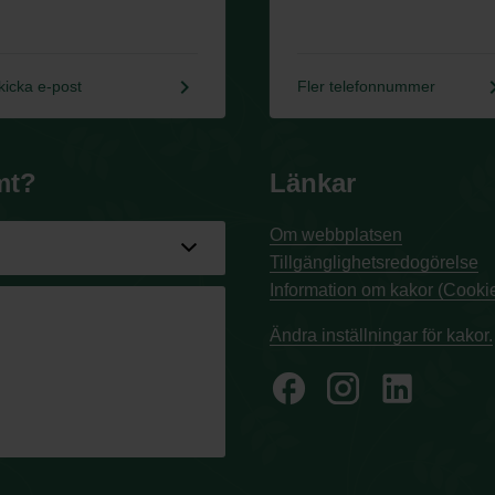
keyboard_arrow_right
keyboard_a
kicka e-post
Fler telefonnummer
mt?
Länkar
Om webbplatsen
Tillgänglighetsredogörelse
Information om kakor (Cookie
Ändra inställningar för kakor.
facebook