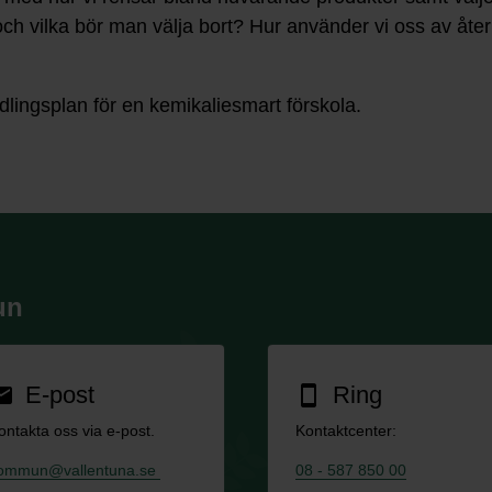
ch vilka bör man välja bort? Hur använder vi oss av återb
ndlingsplan för en kemikaliesmart förskola.
un
E-post
Ring
ail
smartphone
ontakta oss via e-post.
Kontaktcenter:
ommun@vallentuna.se
08 - 587 850 00