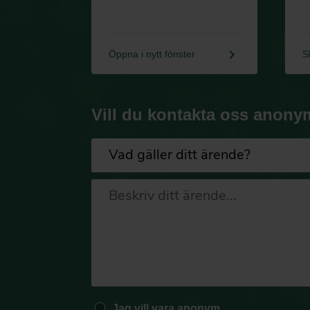
keyboard_arrow_right
Öppna i nytt fönster
S
Vill du kontakta oss anony
Jag vill vara anonym