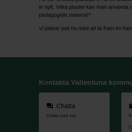
in nytt. Vilka plaster kan man använda o
pedagogiskt material?
Vi jobbar just nu med att ta fram en ha
Kontakta Vallentuna komm
Chatta
forum
em
Chatta med oss.
K
k