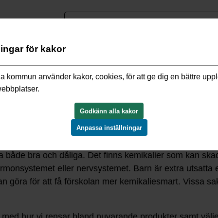
nguage
ningar för kakor
dagogisk omsorg
/
Förskolor och familjedaghem
/
Förskolor i cen
a kommun använder kakor, cookies, för att ge dig en bättre upp
webbplatser.
Godkänn alla kakor
Anpassa inställningar
a både bra och dåliga. Det finns kemikalier som kan skada
monsystemet eller nervsystemet. Barn är extra utsatta e
n göra för att få förskolan mer kemikaliesmart. Vissa sa
te med hur vi rensar bland nuvarande produkter samt välj