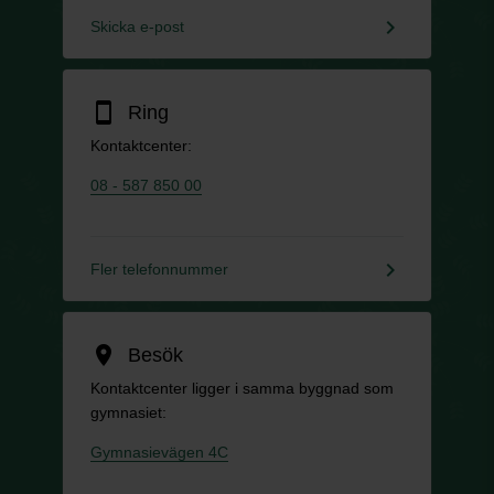
keyboard_arrow_right
Skicka e-post
smartphone
Ring
Kontaktcenter:
08 - 587 850 00
keyboard_arrow_right
Fler telefonnummer
location_on
Besök
Kontaktcenter ligger i samma byggnad som
gymnasiet:
Gymnasievägen 4C