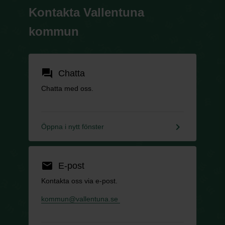
Kontakta Vallentuna
kommun
forum
Chatta
Chatta med oss.
keyboard_arrow_right
Öppna i nytt fönster
email
E-post
Kontakta oss via e-post.
kommun@vallentuna.se