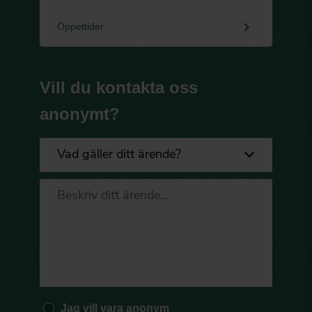
keyboard_arrow_right
Öppettider
Vill du kontakta oss
anonymt?
Jag vill vara anonym