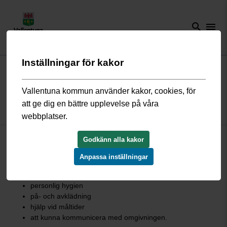
search
menu
Inställningar för kakor
Start
/
Omsorg och hjälp
/
Funktionsvariation
/
Stöd och insatser LSS
/
Personlig assistans
Vallentuna kommun använder kakor, cookies, för
att ge dig en bättre upplevelse på våra
Personlig assistans
webbplatser.
Personlig assistans innebär ett personligt utformat stöd till
Godkänn alla kakor
personer med stora och varaktiga funktionsnedsättningar.
Anpassa inställningar
Hjälpen kan bestå av:
personlig hygien
på- och avklädning
hjälp vid måltider
att kunna kommunicera med omgivningen.