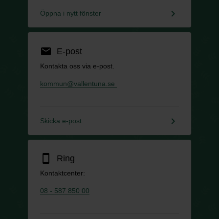
keyboard_arrow_right
Öppna i nytt fönster
email
E-post
Kontakta oss via e-post.
kommun@vallentuna.se
keyboard_arrow_right
Skicka e-post
smartphone
Ring
Kontaktcenter:
08 - 587 850 00