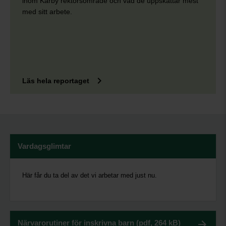
inom Karby rektorsområde och vad de uppskattar mest
med sitt arbete.
keyboard_arrow_right
Läs hela reportaget
Vardagsglimtar
Här får du ta del av det vi arbetar med just nu.
Närvarorutiner för inskrivna barn (pdf, 264 kB)