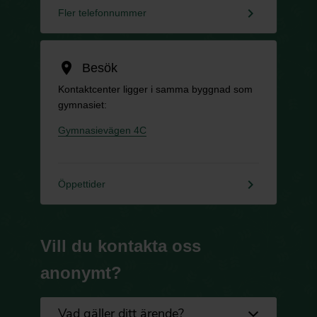
keyboard_arrow_right
Fler telefonnummer
location_on
Besök
Kontaktcenter ligger i samma byggnad som
gymnasiet:
Gymnasievägen 4C
keyboard_arrow_right
Öppettider
Vill du kontakta oss
anonymt?