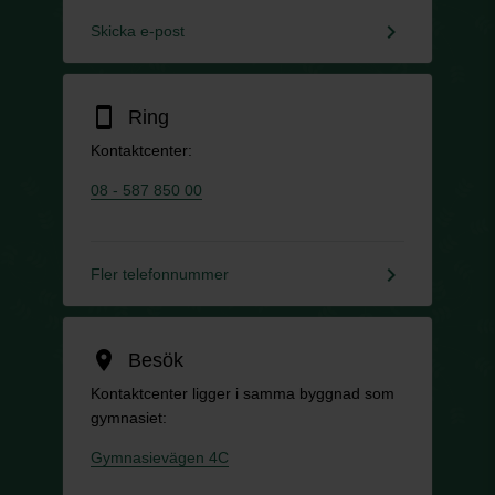
keyboard_arrow_right
Skicka e-post
smartphone
Ring
Kontaktcenter:
08 - 587 850 00
keyboard_arrow_right
Fler telefonnummer
location_on
Besök
Kontaktcenter ligger i samma byggnad som
gymnasiet:
Gymnasievägen 4C