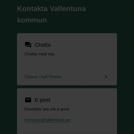
Kontakta Vallentuna
kommun
forum
Chatta
Chatta med oss.
keyboard_arrow_right
Öppna i nytt fönster
email
E-post
Kontakta oss via e-post.
kommun@vallentuna.se