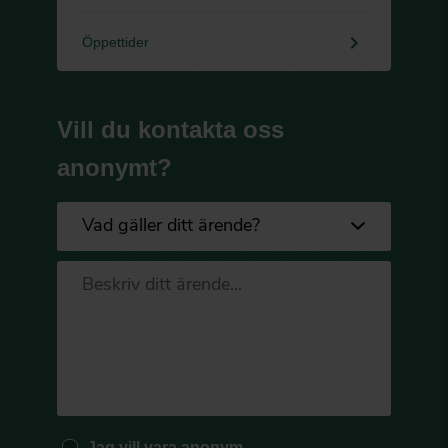
keyboard_arrow_right
Öppettider
Vill du kontakta oss
anonymt?
Jag vill vara anonym