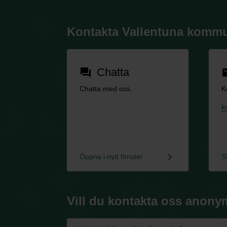
Kontakta Vallentuna komm
Chatta
forum
em
Chatta med oss.
K
k
keyboard_arrow_right
Öppna i nytt fönster
S
Vill du kontakta oss anony