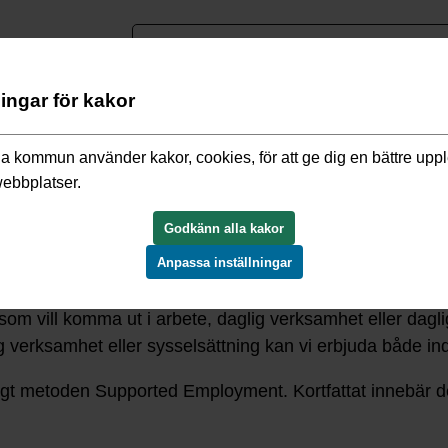
nguage
ningar för kakor
/
Daglig verksamhet, arbete och sysselsättning
/
Daglig sysselsä
a kommun använder kakor, cookies, för att ge dig en bättre upp
webbplatser.
Godkänn alla kakor
ng (VAC)
Anpassa inställningar
om vill komma ut i arbete, daglig verksamhet eller daglig
g verksamhet eller sysselsättning kan vi erbjuda både ind
ligt metoden
Supported Employment
. Kortfattat innebär d