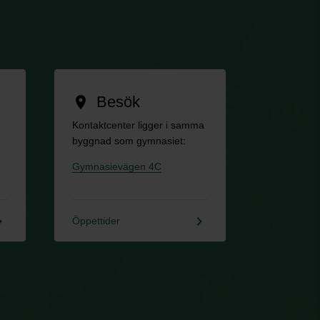
Besök
location_on
Kontaktcenter ligger i samma
byggnad som gymnasiet:
Gymnasievägen 4C
rrow_right
keyboard_arrow_right
Öppettider