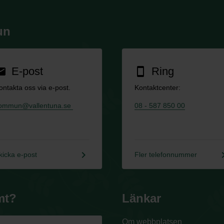
un
E-post
Ring
ail
smartphone
ontakta oss via e-post.
Kontaktcenter:
ommun@vallentuna.se
08 - 587 850 00
keyboard_arrow_right
keyboard_a
kicka e-post
Fler telefonnummer
mt?
Länkar
Om webbplatsen