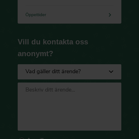
keyboard_arrow_right
Öppettider
Vill du kontakta oss
anonymt?