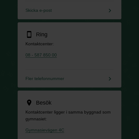
keyboard_arrow_right
Skicka e-post
smartphone
Ring
Kontaktcenter:
08 - 587 850 00
keyboard_arrow_right
Fler telefonnummer
location_on
Besök
Kontaktcenter ligger i samma byggnad som
gymnasiet:
Gymnasievägen 4C