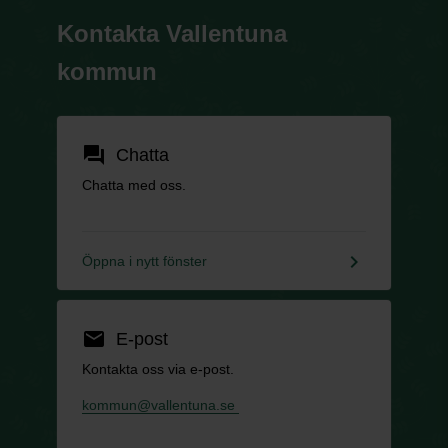
Kontakta Vallentuna
kommun
forum
Chatta
Chatta med oss.
keyboard_arrow_right
Öppna i nytt fönster
email
E-post
Kontakta oss via e-post.
kommun@vallentuna.se