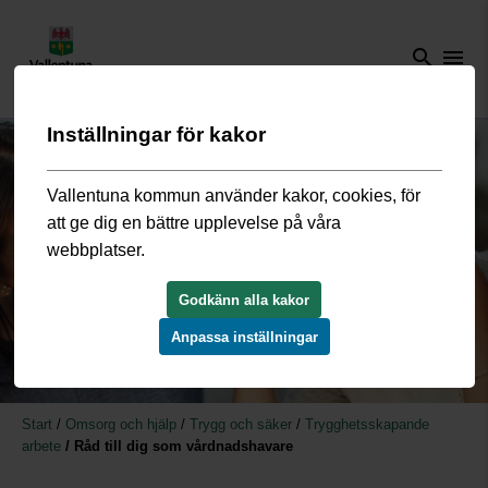
search
menu
Inställningar för kakor
Vallentuna kommun använder kakor, cookies, för
att ge dig en bättre upplevelse på våra
webbplatser.
Godkänn alla kakor
Anpassa inställningar
Start
/
Omsorg och hjälp
/
Trygg och säker
/
Trygghetsskapande
arbete
/
Råd till dig som vårdnadshavare