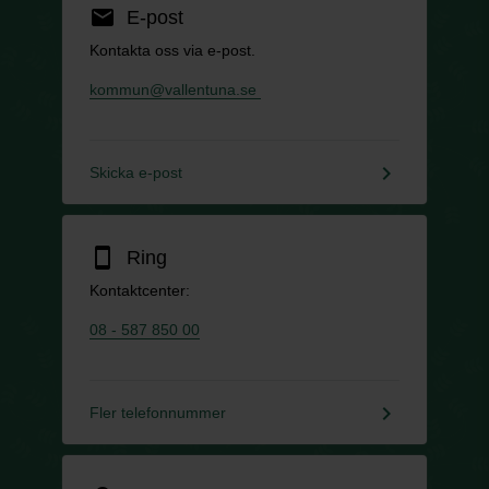
email
E-post
Kontakta oss via e-post.
kommun@vallentuna.se
keyboard_arrow_right
Skicka e-post
smartphone
Ring
Kontaktcenter:
08 - 587 850 00
keyboard_arrow_right
Fler telefonnummer