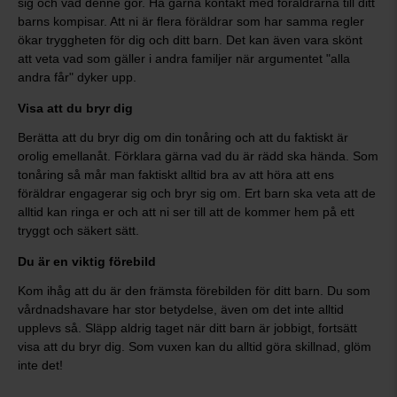
sig och vad denne gör. Ha gärna kontakt med föräldrarna till ditt
barns kompisar. Att ni är flera föräldrar som har samma regler
ökar tryggheten för dig och ditt barn. Det kan även vara skönt
att veta vad som gäller i andra familjer när argumentet "alla
andra får" dyker upp.
Visa att du bryr dig
Berätta att du bryr dig om din tonåring och att du faktiskt är
orolig emellanåt. Förklara gärna vad du är rädd ska hända. Som
tonåring så mår man faktiskt alltid bra av att höra att ens
föräldrar engagerar sig och bryr sig om. Ert barn ska veta att de
alltid kan ringa er och att ni ser till att de kommer hem på ett
tryggt och säkert sätt.
Du är en viktig förebild
Kom ihåg att du är den främsta förebilden för ditt barn. Du som
vårdnadshavare har stor betydelse, även om det inte alltid
upplevs så. Släpp aldrig taget när ditt barn är jobbigt, fortsätt
visa att du bryr dig. Som vuxen kan du alltid göra skillnad, glöm
inte det!