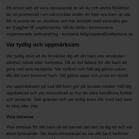
Ett annat sätt att vara närvarande är att du och andra föräldrar
tar en promenad i ert närområde under de tider era barn är ute.
Att ni vuxna rör er utomhus och har kontakt med varandra ger
en trygghet till ungdomarna. Vill du delta i kommunens
organiserade nattvandring - kontakta faltgruppen@vallentuna.se
Var tydlig och uppmärksam
Var tydlig med att du förväntar dig att ditt barn inte använder
alkohol, tobak eller narkotika. Då är det lättare för ditt barn att
göra vad som bestämts. Var nyfiken och håll dig gärna vaken
tills ditt barn kommer hem. Sitt gärna uppe och prata en stund.
Var uppmärksam på vad ditt barn gör på sociala medier, håll dig
uppdaterad och var intresserad av hur de olika kanalerna funkar
och används. Sätt gränser och var tydlig även där med vad som
är okej eller inte.
Visa intresse
Visa intresse för ditt barn så att barnen ser det, ta dig tid och var
aktivt lyssnande. Var även intresserad av var ditt barn befinner