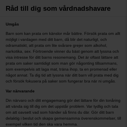
Råd till dig som vårdnadshavare
Umgås
Barn som kan prata om känslor mår bättre. Försök prata om allt
möjligt i vardagen med ditt barn, då blir det naturligt, och
odramatiskt, att prata om lite svårare grejer som alkohol,
narkotika, sex. Förtroende vinner du bäst genom att lyssna och
visa intresse för ditt barns resonemang. Det är oftast lättare att
prata om saker samtidigt som man gör någonting tillsammans,
som exempelvis att laga mat, träna ihop, ta en promenad eller
något annat. Ta dig tid att lyssna när ditt barn vill prata med dig
och försök fokusera på saker som fungerar bra när ni umgås.
Var närvarande
Din närvaro och ditt engagemang gör det lättare för din tonåring
att vända sig till dig om det uppstår problem. Var tydlig och tala
om att oavsett vad som händer så finns du där. Gör ditt barn
delaktig i beslut och skapa gemensamma överenskommelser, till
exempel vilken tid den ska vara hemma.