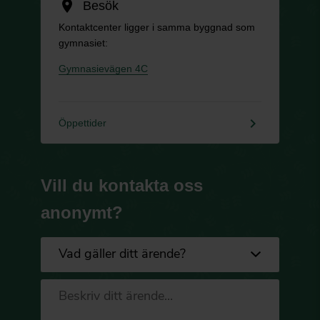
location_on
Besök
Kontaktcenter ligger i samma byggnad som
gymnasiet:
Gymnasievägen 4C
keyboard_arrow_right
Öppettider
Vill du kontakta oss
anonymt?