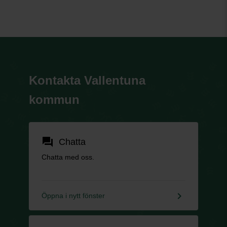
Kontakta Vallentuna
kommun
forum
Chatta
Chatta med oss.
keyboard_arrow_right
Öppna i nytt fönster