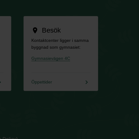
Besök
location_on
Kontaktcenter ligger i samma
byggnad som gymnasiet:
Gymnasievägen 4C
rrow_right
keyboard_arrow_right
Öppettider