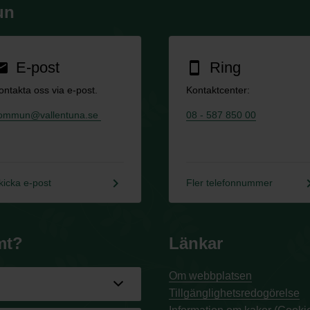
un
E-post
Ring
ail
smartphone
ontakta oss via e-post.
Kontaktcenter:
ommun@vallentuna.se
08 - 587 850 00
keyboard_arrow_right
keyboard_a
kicka e-post
Fler telefonnummer
mt?
Länkar
Om webbplatsen
Tillgänglighetsredogörelse