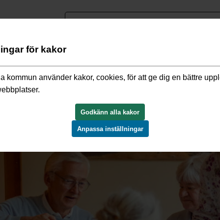
nguage
ningar för kakor
a kommun använder kakor, cookies, för att ge dig en bättre upp
webbplatser.
Godkänn alla kakor
Anpassa inställningar