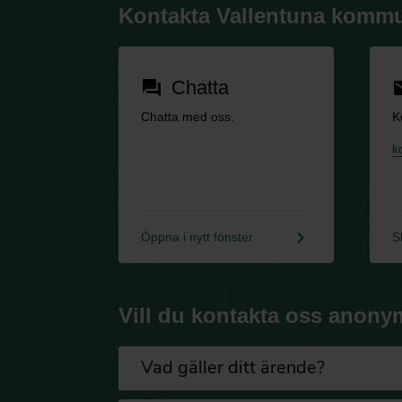
Kontakta Vallentuna komm
Chatta
forum
em
Chatta med oss.
K
k
keyboard_arrow_right
Öppna i nytt fönster
S
Vill du kontakta oss anony