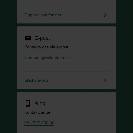
keyboard_arrow_right
Öppna i nytt fönster
email
E-post
Kontakta oss via e-post.
kommun@vallentuna.se
keyboard_arrow_right
Skicka e-post
smartphone
Ring
Kontaktcenter:
08 - 587 850 00