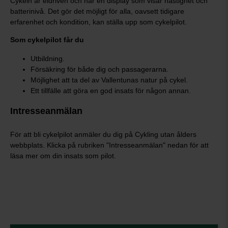
Cykeln är eldriven och har en display som visar hastighet och
batterinivå. Det gör det möjligt för alla, oavsett tidigare
erfarenhet och kondition, kan ställa upp som cykelpilot.
Som cykelpilot får du
Utbildning.
Försäkring för både dig och passagerarna.
Möjlighet att ta del av Vallentunas natur på cykel.
Ett tillfälle att göra en god insats för någon annan.
Intresseanmälan
För att bli cykelpilot anmäler du dig på Cykling utan ålders
webbplats. Klicka på rubriken "Intresseanmälan" nedan för att
läsa mer om din insats som pilot.