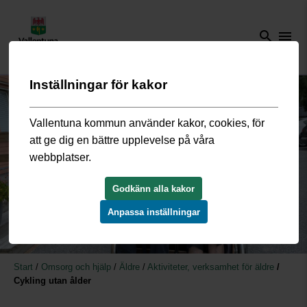
search
menu
Inställningar för kakor
Vallentuna kommun använder kakor, cookies, för
att ge dig en bättre upplevelse på våra
webbplatser.
Godkänn alla kakor
Anpassa inställningar
Start
/
Omsorg och hjälp
/
Äldre
/
Aktiviteter, verksamhet för äldre
/
Cykling utan ålder