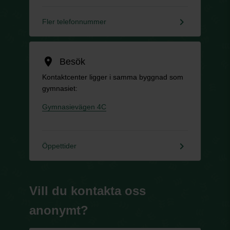
keyboard_arrow_right
Fler telefonnummer
location_on
Besök
Kontaktcenter ligger i samma byggnad som
gymnasiet:
Gymnasievägen 4C
keyboard_arrow_right
Öppettider
Vill du kontakta oss
anonymt?