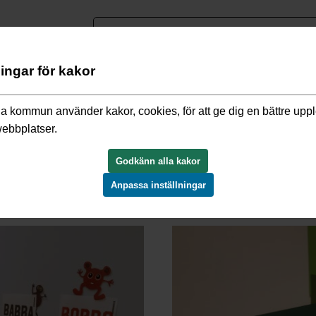
nguage
ningar för kakor
dagogisk omsorg
/
Förskolor och familjedaghem
/
Förskolor i nor
a kommun använder kakor, cookies, för att ge dig en bättre upp
webbplatser.
Godkänn alla kakor
Anpassa inställningar