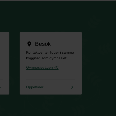
Besök
location_on
Kontaktcenter ligger i samma
byggnad som gymnasiet:
Gymnasievägen 4C
rrow_right
keyboard_arrow_right
Öppettider