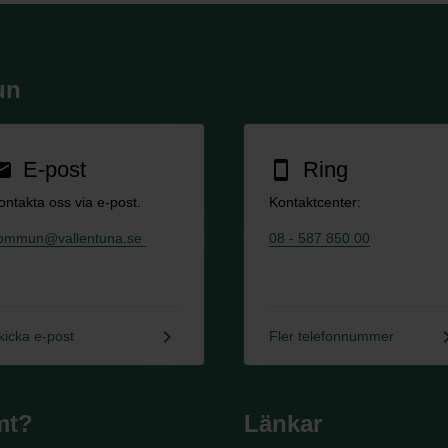
un
E-post
Ring
ail
smartphone
ontakta oss via e-post.
Kontaktcenter:
ommun@vallentuna.se
08 - 587 850 00
keyboard_arrow_right
keyboard_a
kicka e-post
Fler telefonnummer
mt?
Länkar