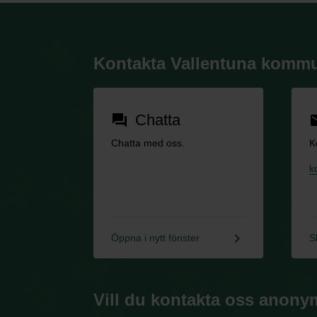
Kontakta Vallentuna komm
Chatta
forum
em
Chatta med oss.
K
k
keyboard_arrow_right
Öppna i nytt fönster
S
Vill du kontakta oss anony