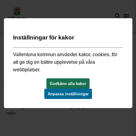
search
menu
Inställningar för kakor
Start
/
Kommun och politik
/
Politik och demokrati
/
Möten och
protokoll
/
Webbsändningar
/
Kommunfullmäktige 8 november 2021
Vallentuna kommun använder kakor, cookies, för
att ge dig en bättre upplevelse på våra
Kommunfullmäktige 8 november
webbplatser.
2021
Godkänn alla kakor
Här hittar du webbsändningen och föredragningslistan från
Anpassa inställningar
kommunfullmäktiges sammanträde den 8 november 2021.
Sändningen kommer att finnas tillgänglig i formaten TV och
radio.