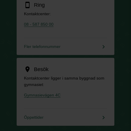
smartphone
Ring
Kontaktcenter:
08 - 587 850 00
keyboard_arrow_right
Fler telefonnummer
location_on
Besök
Kontaktcenter ligger i samma byggnad som
gymnasiet:
Gymnasievägen 4C
keyboard_arrow_right
Öppettider