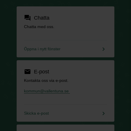
forum
Chatta
Chatta med oss.
keyboard_arrow_right
Öppna i nytt fönster
email
E-post
Kontakta oss via e-post.
kommun@vallentuna.se
keyboard_arrow_right
Skicka e-post