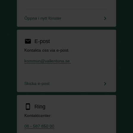
keyboard_arrow_right
Öppna i nytt fönster
email
E-post
Kontakta oss via e-post.
kommun@vallentuna.se
keyboard_arrow_right
Skicka e-post
smartphone
Ring
Kontaktcenter:
08 - 587 850 00