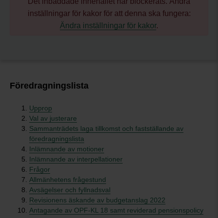
Det inbäddade innehållet har blockerats. Ändra
inställningar för kakor för att denna ska fungera:
Ändra inställningar för kakor
.
Föredragningslista
Upprop
Val av justerare
Sammanträdets laga tillkomst och fastställande av
föredragningslista
Inlämnande av motioner
Inlämnande av interpellationer
Frågor
Allmänhetens frågestund
Avsägelser och fyllnadsval
Revisionens äskande av budgetanslag 2022
Antagande av OPF-KL 18 samt reviderad pensionspolicy