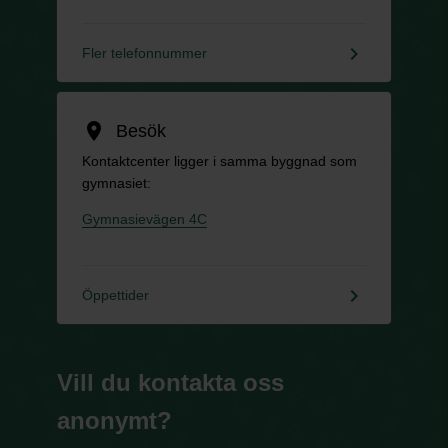
keyboard_arrow_right
Fler telefonnummer
location_on
Besök
Kontaktcenter ligger i samma byggnad som
gymnasiet:
Gymnasievägen 4C
keyboard_arrow_right
Öppettider
Vill du kontakta oss
anonymt?