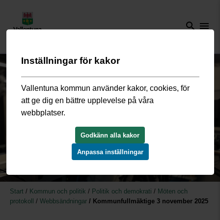
search
menu
Inställningar för kakor
Vallentuna kommun använder kakor, cookies, för
att ge dig en bättre upplevelse på våra
webbplatser.
Godkänn alla kakor
Anpassa inställningar
Start
/
Kommun och politik
/
Politik och demokrati
/
Möten och
protokoll
/
Webbsändningar
/
Kommunfullmäktige 3 november 2025