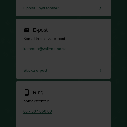
keyboard_arrow_right
Öppna i nytt fönster
email
E-post
Kontakta oss via e-post.
kommun@vallentuna.se
keyboard_arrow_right
Skicka e-post
smartphone
Ring
Kontaktcenter:
08 - 587 850 00