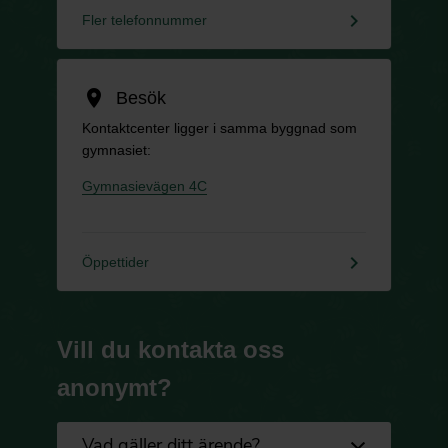
keyboard_arrow_right
Fler telefonnummer
location_on
Besök
Kontaktcenter ligger i samma byggnad som
gymnasiet:
Gymnasievägen 4C
keyboard_arrow_right
Öppettider
Vill du kontakta oss
anonymt?