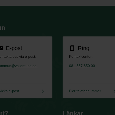
un
E-post
Ring
ail
smartphone
ontakta oss via e-post.
Kontaktcenter:
ommun@vallentuna.se
08 - 587 850 00
keyboard_arrow_right
keyboard_a
kicka e-post
Fler telefonnummer
mt?
Länkar