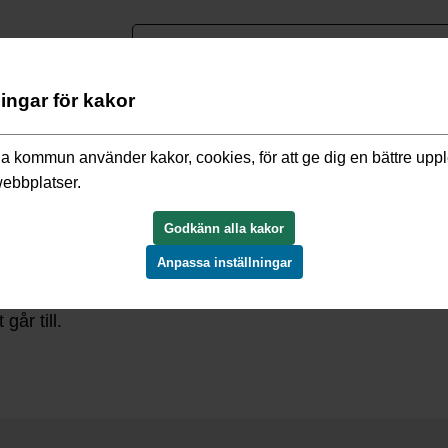
nguage
ningar för kakor
h rådgivning
/
Ekonomiskt bistånd, försörjningsstöd
/
Ansökan fö
a kommun använder kakor, cookies, för att ge dig en bättre upp
webbplatser.
Godkänn alla kakor
Anpassa inställningar
att du ska kunna ansöka om ekonomiskt bistånd är nästa s
går till.