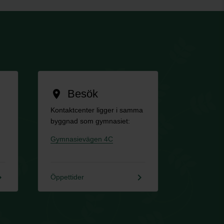
Besök
location_on
Kontaktcenter ligger i samma
byggnad som gymnasiet:
Gymnasievägen 4C
rrow_right
keyboard_arrow_right
Öppettider