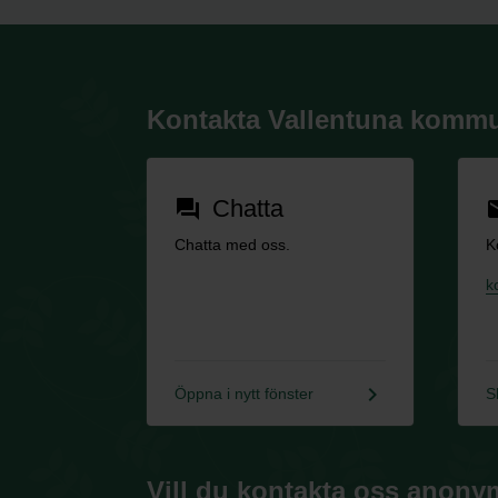
Kontakta Vallentuna komm
Chatta
forum
em
Chatta med oss.
K
k
keyboard_arrow_right
Öppna i nytt fönster
S
Vill du kontakta oss anony