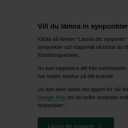
Vill du lämna in synpunkter
Klicka på länken "Lämna din synpunkt" f
synpunkter och klagomål så bidrar du t
förbättringsarbete.
Du kan rapportera allt från bemötandet f
hur maten smakar på ditt boende.
Du kan även ladda ner appen för vår fe
Google Play
om du hellre använder mob
felanmälan".
Lämna din synpunkt