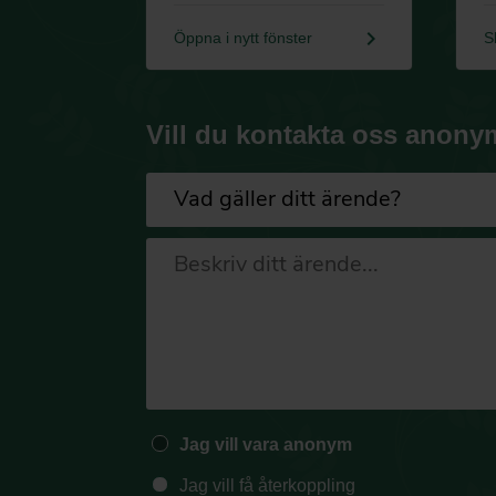
keyboard_arrow_right
Öppna i nytt fönster
S
Vill du kontakta oss anony
Jag vill vara anonym
Jag vill få återkoppling