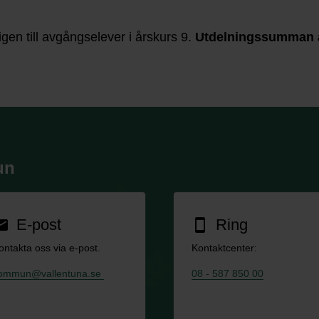
gen till avgångselever i årskurs 9.
Utdelningssumman år
un
E-post
Ring
ail
smartphone
ontakta oss via e-post.
Kontaktcenter:
ommun@vallentuna.se
08 - 587 850 00