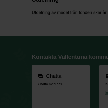
Utdelning av medel från fonden sker årli
Kontakta Vallentuna komm
Chatta
forum
em
Chatta med oss.
K
k