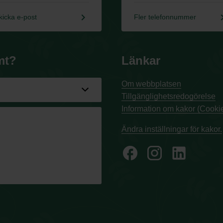
keyboard_arrow_right
keyboard_a
kicka e-post
Fler telefonnummer
mt?
Länkar
Om webbplatsen
Tillgänglighetsredogörelse
Information om kakor (Cookie
Ändra inställningar för kakor.
facebook