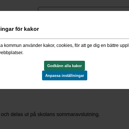
nguage
ningar för kakor
h rådgivning
/
Stipendier
/
Josef Anderssons fond
a kommun använder kakor, cookies, för att ge dig en bättre upp
webbplatser.
Godkänn alla kakor
Anpassa inställningar
ch belöna elever i Vallentunas kommunala grundskolor.
 och delas ut på skolans sommaravslutning.