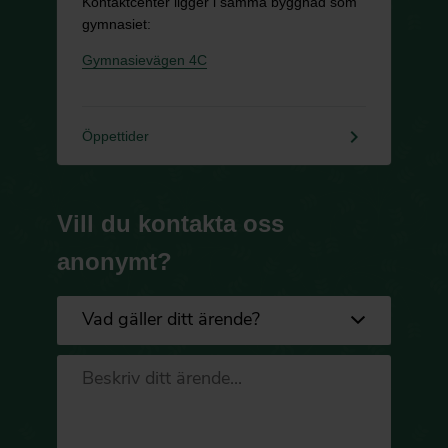
Kontaktcenter ligger i samma byggnad som
gymnasiet:
Gymnasievägen 4C
keyboard_arrow_right
Öppettider
Vill du kontakta oss
anonymt?