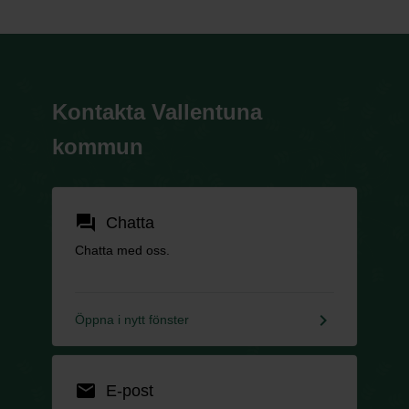
Kontakta Vallentuna
kommun
forum
Chatta
Chatta med oss.
keyboard_arrow_right
Öppna i nytt fönster
email
E-post