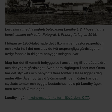
Bergsättra med fastighetsbeteckning Lundby 1:2. I huset fanns
bensinstation och café. Fotograf: L Friberg förlag ca 1945.
I början av 1950-talet hade det tillkommit en pastorsexpedition
och skola intill det norra av de två ursprungliga gårdslägena. I
övrigt fanns alla tidigare bebyggelselägen kvar.
Idag har det tillkommit bebyggelse i anslutning till de båda äldre
och det yngre gårdsläget. Även nära rågången i norr mot Örsta
har det styckats och bebyggts flera tomter. Dessa ligger i dag
under Alby. Även borta vid Sjömansodlingen i öster har det
styckats tomter och byggts bostadshus, dels på Lundby ägor,
men även på Örsta ägor.
Lundby ingår i
riksintresse för kulturmiljövården, K 77
.