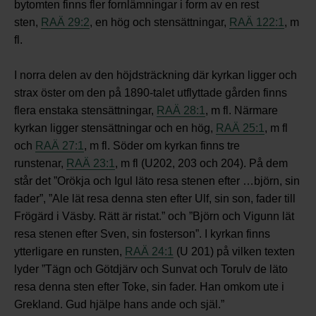
bytomten finns fler fornlämningar i form av en rest
sten,
RAÄ 29:2
, en hög och stensättningar,
RAÄ 122:1
, m
fl.
I norra delen av den höjdsträckning där kyrkan ligger och
strax öster om den på 1890-talet utflyttade gården finns
flera enstaka stensättningar,
RAÄ 28:1
, m fl. Närmare
kyrkan ligger stensättningar och en hög,
RAÄ 25:1
, m fl
och
RAÄ 27:1
, m fl. Söder om kyrkan finns tre
runstenar,
RAÄ 23:1
, m fl (U202, 203 och 204). På dem
står det ”Orökja och Igul läto resa stenen efter …björn, sin
fader”, ”Ale lät resa denna sten efter Ulf, sin son, fader till
Frögärd i Väsby. Rätt är ristat.” och ”Björn och Vigunn lät
resa stenen efter Sven, sin fosterson”. I kyrkan finns
ytterligare en runsten,
RAÄ 24:1
(U 201) på vilken texten
lyder ”Tägn och Götdjärv och Sunvat och Torulv de läto
resa denna sten efter Toke, sin fader. Han omkom ute i
Grekland. Gud hjälpe hans ande och själ.”