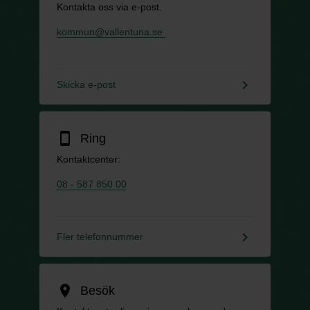
Kontakta oss via e-post.
kommun@vallentuna.se
keyboard_arrow_right
Skicka e-post
smartphone
Ring
Kontaktcenter:
08 - 587 850 00
keyboard_arrow_right
Fler telefonnummer
location_on
Besök