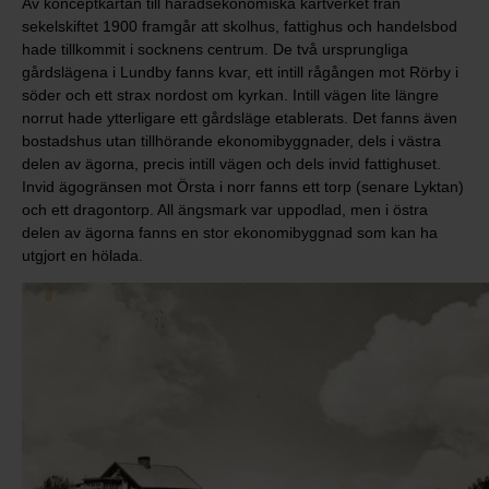
Av konceptkartan till häradsekonomiska kartverket från
sekelskiftet 1900 framgår att skolhus, fattighus och handelsbod
hade tillkommit i socknens centrum. De två ursprungliga
gårdslägena i Lundby fanns kvar, ett intill rågången mot Rörby i
söder och ett strax nordost om kyrkan. Intill vägen lite längre
norrut hade ytterligare ett gårdsläge etablerats. Det fanns även
bostadshus utan tillhörande ekonomibyggnader, dels i västra
delen av ägorna, precis intill vägen och dels invid fattighuset.
Invid ägogränsen mot Örsta i norr fanns ett torp (senare Lyktan)
och ett dragontorp. All ängsmark var uppodlad, men i östra
delen av ägorna fanns en stor ekonomibyggnad som kan ha
utgjort en hölada.