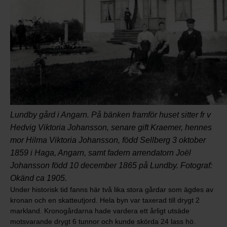
Lundby gård i Angarn. På bänken framför huset sitter fr v
Hedvig Viktoria Johansson, senare gift Kraemer, hennes
mor Hilma Viktoria Johansson, född Sellberg 3 oktober
1859 i Haga, Angarn, samt fadern arrendatorn Joël
Johansson född 10 december 1865 på Lundby. Fotograf:
Okänd ca 1905.
Under historisk tid fanns här två lika stora gårdar som ägdes av
kronan och en skatteutjord. Hela byn var taxerad till drygt 2
markland. Kronogårdarna hade vardera ett årligt utsäde
motsvarande drygt 6 tunnor och kunde skörda 24 lass hö.