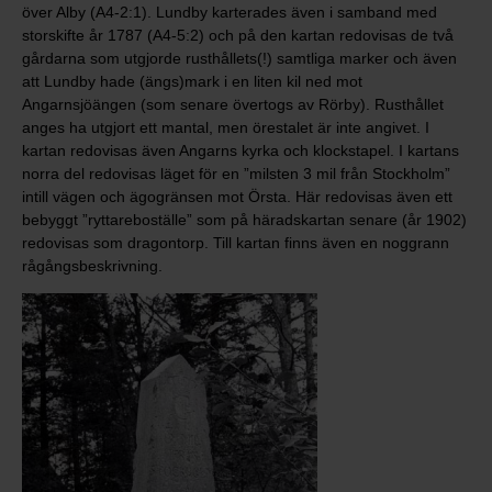
över Alby (A4-2:1). Lundby karterades även i samband med
storskifte år 1787 (A4-5:2) och på den kartan redovisas de två
gårdarna som utgjorde rusthållets(!) samtliga marker och även
att Lundby hade (ängs)mark i en liten kil ned mot
Angarnsjöängen (som senare övertogs av Rörby). Rusthållet
anges ha utgjort ett mantal, men örestalet är inte angivet. I
kartan redovisas även Angarns kyrka och klockstapel. I kartans
norra del redovisas läget för en ”milsten 3 mil från Stockholm”
intill vägen och ägogränsen mot Örsta. Här redovisas även ett
bebyggt ”ryttareboställe” som på häradskartan senare (år 1902)
redovisas som dragontorp. Till kartan finns även en noggrann
rågångsbeskrivning.