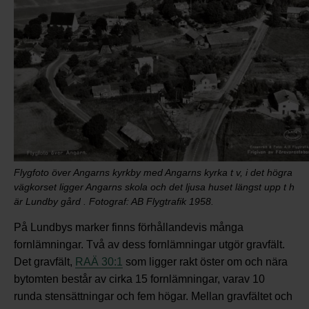
Flygfoto över Angarns kyrkby med Angarns kyrka t v, i det högra
vägkorset ligger Angarns skola och det ljusa huset längst upp t h
är Lundby gård . Fotograf: AB Flygtrafik 1958.
På Lundbys marker finns förhållandevis många
fornlämningar. Två av dess fornlämningar utgör gravfält.
Det gravfält,
RAÄ 30:1
som ligger rakt öster om och nära
bytomten består av cirka 15 fornlämningar, varav 10
runda stensättningar och fem högar. Mellan gravfältet och