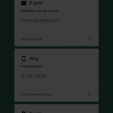
email
E-post
Kontakta oss via e-post.
kommun@vallentuna.se
keyboard_arrow_right
Skicka e-post
smartphone
Ring
Kontaktcenter:
08 - 587 850 00
keyboard_arrow_right
Fler telefonnummer