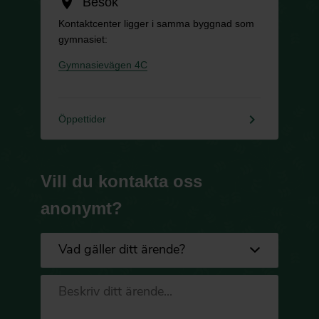
location_on
Besök
Kontaktcenter ligger i samma byggnad som
gymnasiet:
Gymnasievägen 4C
keyboard_arrow_right
Öppettider
Vill du kontakta oss
anonymt?