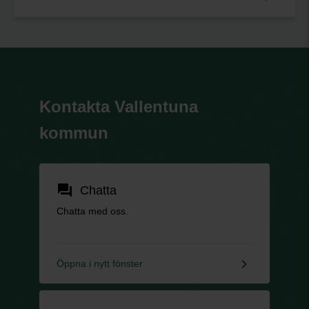
Kontakta Vallentuna
kommun
forum
Chatta
Chatta med oss.
keyboard_arrow_right
Öppna i nytt fönster