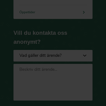
keyboard_arrow_right
Öppettider
Vill du kontakta oss
anonymt?