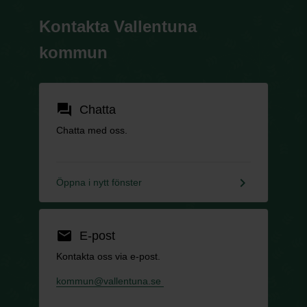
Kontakta Vallentuna
kommun
forum
Chatta
Chatta med oss.
keyboard_arrow_right
Öppna i nytt fönster
email
E-post
Kontakta oss via e-post.
kommun@vallentuna.se