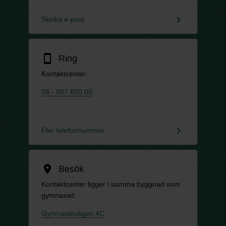
keyboard_arrow_right
Skicka e-post
smartphone
Ring
Kontaktcenter:
08 - 587 850 00
keyboard_arrow_right
Fler telefonnummer
location_on
Besök
Kontaktcenter ligger i samma byggnad som
gymnasiet:
Gymnasievägen 4C