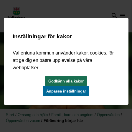
search
menu
Inställningar för kakor
Vallentuna kommun använder kakor, cookies, för
att ge dig en bättre upplevelse på våra
webbplatser.
Godkänn alla kakor
Anpassa inställningar
Start
/
Omsorg och hjälp
/
Familj, barn och ungdom
/
Öppenvården
/
Öppenvården vuxen
/
Förändring börjar här