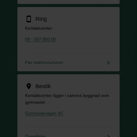
smartphone
Ring
Kontaktcenter:
08 - 587 850 00
keyboard_arrow_right
Fler telefonnummer
location_on
Besök
Kontaktcenter ligger i samma byggnad som
gymnasiet:
Gymnasievägen 4C
keyboard_arrow_right
Öppettider