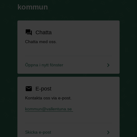
kommun
forum
Chatta
Chatta med oss.
keyboard_arrow_right
Öppna i nytt fönster
email
E-post
Kontakta oss via e-post.
kommun@vallentuna.se
keyboard_arrow_right
Skicka e-post