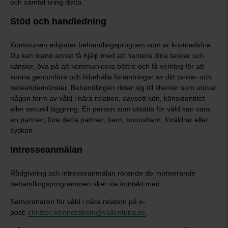
och samtal kring detta.
Stöd och handledning
Kommunen erbjuder behandlingsprogram som är kostnadsfria.
Du kan bland annat få hjälp med att hantera dina tankar och
känslor, öva på att kommunicera bättre och få verktyg för att
kunna genomföra och bibehålla förändringar av ditt tanke- och
beteendemönster. Behandlingen riktar sig till klienter som utövat
någon form av våld i nära relation, oavsett kön, könsidentitet
eller sexuell läggning. En person som utsätts för våld kan vara
en partner, före detta partner, barn, bonusbarn, föräldrar eller
syskon.
Intresseanmälan
Rådgivning och intresseanmälan rörande de motiverande
behandlingsprogrammen sker via kontakt med:
Samordnaren för våld i nära relation på e-
post:
christer.wennerstrom@vallentuna.se
.