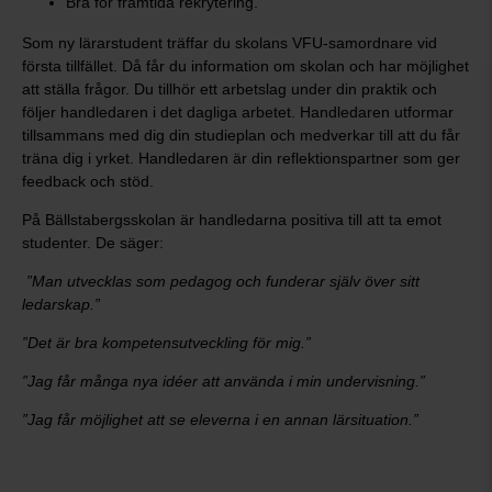
Bra för framtida rekrytering.
Som ny lärarstudent träffar du skolans VFU-samordnare vid
första tillfället. Då får du information om skolan och har möjlighet
att ställa frågor. Du tillhör ett arbetslag under din praktik och
följer handledaren i det dagliga arbetet. Handledaren utformar
tillsammans med dig din studieplan och medverkar till att du får
träna dig i yrket. Handledaren är din reflektionspartner som ger
feedback och stöd.
På Bällstabergsskolan är handledarna positiva till att ta emot
studenter. De säger:
”Man utvecklas som pedagog och funderar själv över sitt
ledarskap.”
”Det är bra kompetensutveckling för mig.”
”Jag får många nya idéer att använda i min undervisning.”
”Jag får möjlighet att se eleverna i en annan lärsituation.”