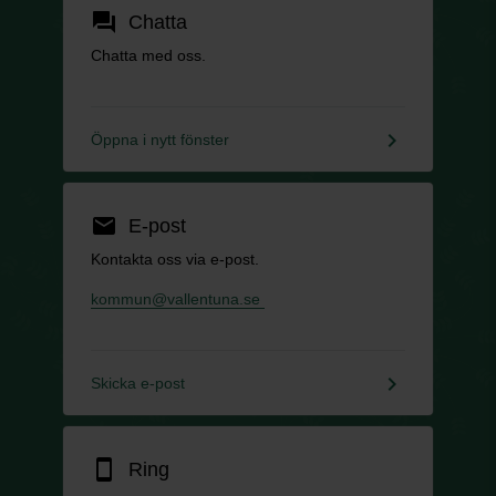
forum
Chatta
Chatta med oss.
keyboard_arrow_right
Öppna i nytt fönster
email
E-post
Kontakta oss via e-post.
kommun@vallentuna.se
keyboard_arrow_right
Skicka e-post
smartphone
Ring