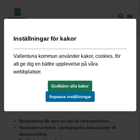
search
menu
Inställningar för kakor
Start
/
Förskola och skola
/
Grundskola och fritidshem
/
Grundskolor i
kommunen
/
Grundskolor i södra Vallentuna
/
Bällstabergsskolan
/
Så
här arbetar vi
/
Inflytande och samverkan
/
VFU
Vallentuna kommun använder kakor, cookies, för
att ge dig en bättre upplevelse på våra
webbplatser.
Verksamhetsförlagd utbildning,
VFU
Godkänn alla kakor
Anpassa inställningar
På Bällstabergsskolan ser vi många fördelar med att ha VFU-
studenter:
Studenterna får vara en del av verksamheten.
Studenterna bidrar i pedagogiska diskussioner till
skolutveckling.