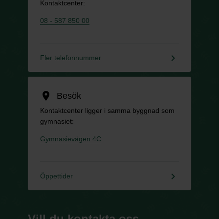
Kontaktcenter:
08 - 587 850 00
keyboard_arrow_right
Fler telefonnummer
location_on
Besök
Kontaktcenter ligger i samma byggnad som
gymnasiet:
Gymnasievägen 4C
keyboard_arrow_right
Öppettider
Vill du kontakta oss