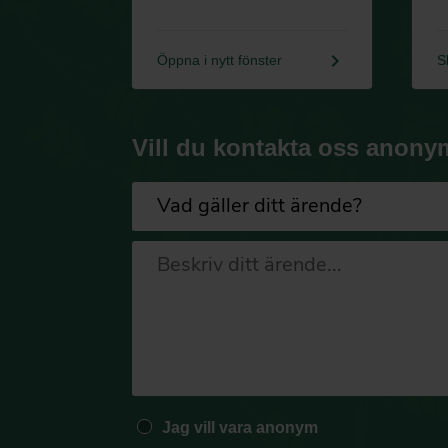
keyboard_arrow_right
Öppna i nytt fönster
S
Vill du kontakta oss anony
Jag vill vara anonym