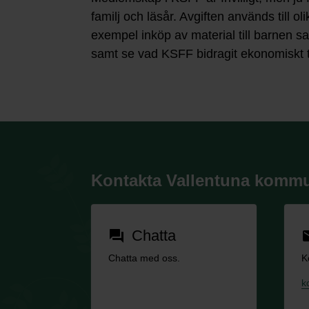
familj och läsår. Avgiften används till ol
exempel inköp av material till barnen s
samt se vad KSFF bidragit ekonomiskt t
Kontakta Vallentuna komm
Chatta
forum
em
Chatta med oss.
K
k