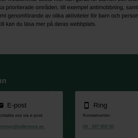
ika prioriterade områden, till exempel antimobbning, samt ti
amt genomförande av olika aktiviteter för barn och perso
ill kan du läsa mer på deras webbplats.
un
E-post
Ring
ail
smartphone
ontakta oss via e-post.
Kontaktcenter:
ommun@vallentuna.se
08 - 587 850 00