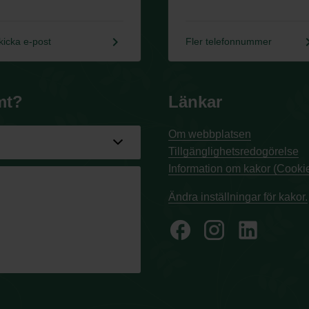
keyboard_arrow_right
keyboard_a
kicka e-post
Fler telefonnummer
mt?
Länkar
Om webbplatsen
Tillgänglighetsredogörelse
Information om kakor (Cookie
Ändra inställningar för kakor.
facebook