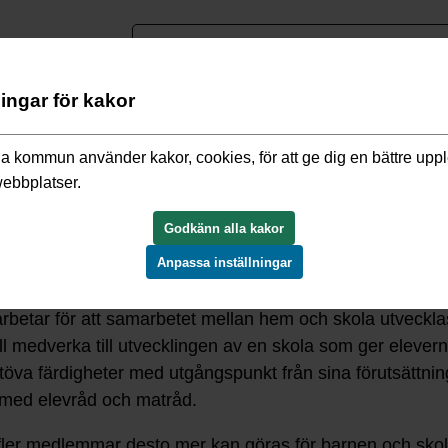
nguage
ningar för kakor
ritidshem
/
Grundskolor i kommunen
/
Grundskolor i nordöstra V
a kommun använder kakor, cookies, för att ge dig en bättre upp
g
webbplatser.
Godkänn alla kakor
Anpassa inställningar
rbetar för att samarbetet mellan hem och skola utvecklas
ill medverka till utvecklingen av en skola som ger elever
utöva färdigheter med utgångspunkt från sina förutsättn
med elevråd och matråd.
u fler medlemmar desto mer kan göras för barnen och sko