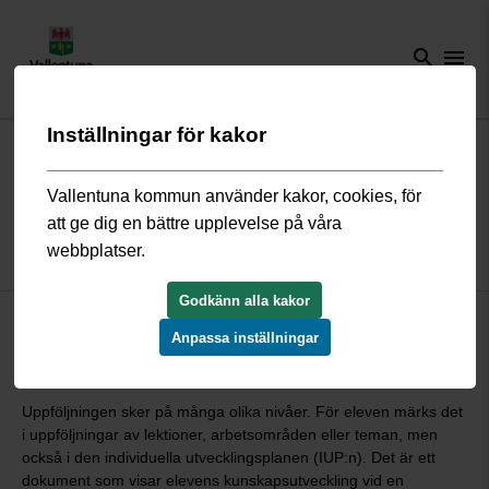
search
menu
Inställningar för kakor
Start
/
Förskola och skola
/
Grundskola och fritidshem
/
Grundskolor i
kommunen
/
Grundskolor i nordöstra Vallentuna
/
Karbyskolan
/
Så
här arbetar vi
/
Systematiskt kvalitetsarbete
Vallentuna kommun använder kakor, cookies, för
att ge dig en bättre upplevelse på våra
webbplatser.
Systematiskt kvalitetsarbete
Godkänn alla kakor
Karbyskolan har ett mycket välutvecklat och systematiskt
Anpassa inställningar
kvalitetsarbete. Genom att synliggöra vad vi gör och analysera
resultatet av arbetet ser vi vad vi kan förbättra.
Uppföljningen sker på många olika nivåer. För eleven märks det
i uppföljningar av lektioner, arbetsområden eller teman, men
också i den individuella utvecklingsplanen (IUP:n). Det är ett
dokument som visar elevens kunskapsutveckling vid en