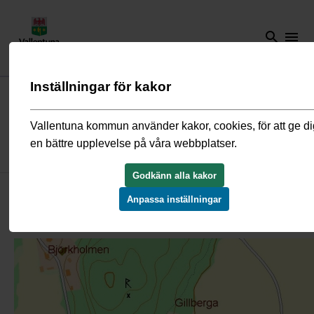
search
menu
Inställningar för kakor
Start
/
Kultur och fritid
/
Kultur
/
Kulturmiljöwebben
/
Hitta din plats
historia
/
Kårsta
/
Gårdar och byar
/
Gillberga
Vallentuna kommun använder kakor, cookies, för att ge di
en bättre upplevelse på våra webbplatser.
Gillberga
Godkänn alla kakor
Gillberga ligger i nordvästra delen av Kårsta socken. Ägorna var
Anpassa inställningar
delade i tre delar. Gillberga by och inägor ligger strax nordost
om Rickeby och väster om Backa gård