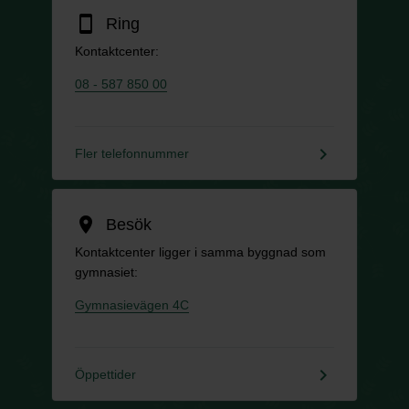
smartphone
Ring
Kontaktcenter:
08 - 587 850 00
keyboard_arrow_right
Fler telefonnummer
location_on
Besök
Kontaktcenter ligger i samma byggnad som
gymnasiet:
Gymnasievägen 4C
keyboard_arrow_right
Öppettider