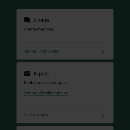
forum
Chatta
Chatta med oss.
keyboard_arrow_right
Öppna i nytt fönster
email
E-post
Kontakta oss via e-post.
kommun@vallentuna.se
keyboard_arrow_right
Skicka e-post